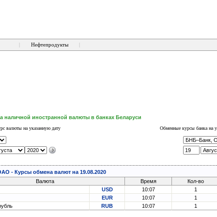
|
Нефтепродукты
|
а наличной иностранной валюты в банках Беларуси
рс валюты на указанную дату
Обменные курсы банка на у
АО - Курсы обмена валют на 19.08.2020
Валюта
Время
Кол-во
USD
10:07
1
EUR
10:07
1
рубль
RUB
10:07
1