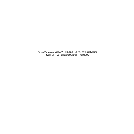
© 1995-2019
afn.by
.
Права на использование
Контактная информация
Реклама