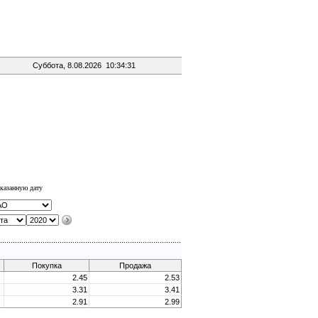
Суббота, 8.08.2026 10:34:31
казанную дату
Покупка
Продажа
2.45
2.53
3.31
3.41
2.91
2.99