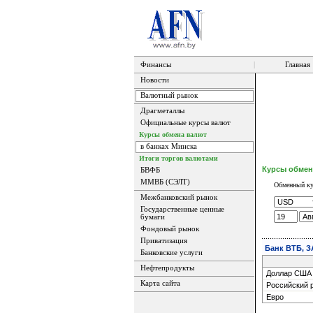
Финансы
|
Главная
Новости
Валютный рынок
Драгметаллы
Официальные курсы валют
Курсы обмена валют
в банках Минска
Итоги торгов валютами
Курсы обмен
БВФБ
ММВБ (СЭЛТ)
Обменный ку
Межбанковский рынок
Государственные ценные
бумаги
Фондовый рынок
Приватизация
Банк ВТБ, З
Банковские услуги
Нефтепродукты
Доллар США
Карта сайта
Российский 
Евро