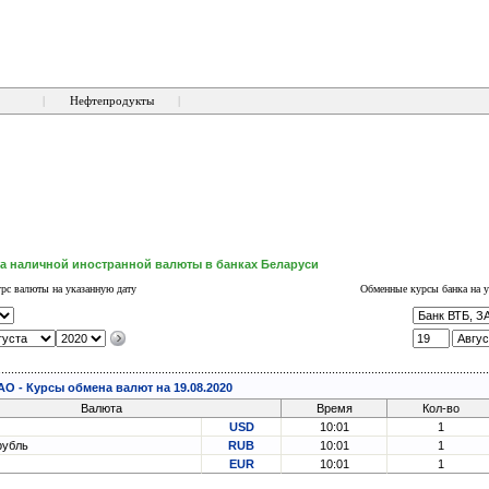
|
Нефтепродукты
|
а наличной иностранной валюты в банках Беларуси
рс валюты на указанную дату
Обменные курсы банка на у
АО - Курсы обмена валют на 19.08.2020
Валюта
Время
Кол-во
USD
10:01
1
рубль
RUB
10:01
1
EUR
10:01
1