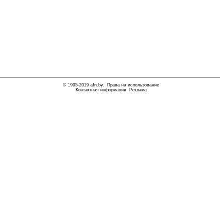
© 1995-2019
afn.by
.
Права на использование
Контактная информация
Реклама