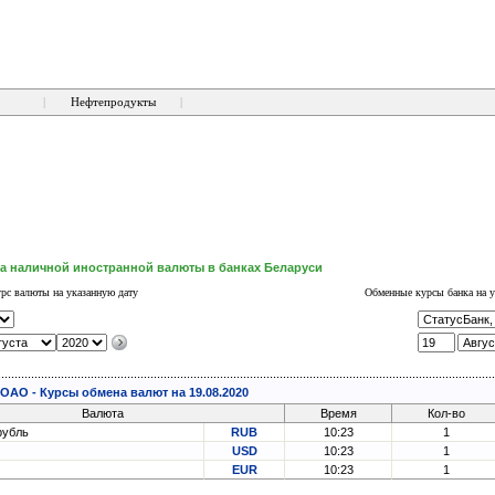
|
Нефтепродукты
|
а наличной иностранной валюты в банках Беларуси
рс валюты на указанную дату
Обменные курсы банка на у
 ОАО - Курсы обмена валют на 19.08.2020
Валюта
Время
Кол-во
рубль
RUB
10:23
1
USD
10:23
1
EUR
10:23
1