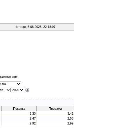
Четверг, 6.08.2026 22:18:07
казанную дату
Покупка
Продажа
3.33
3.42
2.47
2.53
2.92
2.99