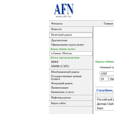
Финансы
|
Главная
Новости
Валютный рынок
Драгметаллы
Официальные курсы валют
Курсы обмена валют
в банках Минска
Итоги торгов валютами
Курсы обмен
БВФБ
ММВБ (СЭЛТ)
Обменный ку
Межбанковский рынок
Государственные ценные
бумаги
Фондовый рынок
Приватизация
СтатусБанк,
Банковские услуги
Нефтепродукты
Российский 
Карта сайта
Доллар США
Евро