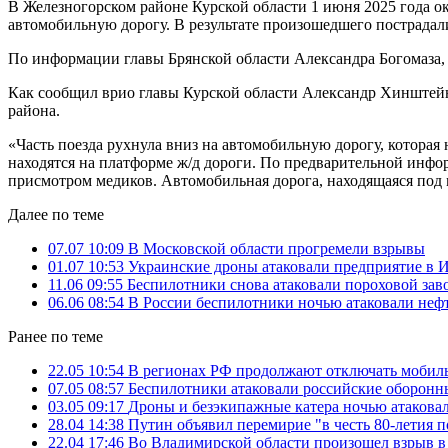
В Железногорском районе Курской области 1 июня 2025 года о
автомобильную дорогу. В результате произошедшего пострадали
По информации главы Брянской области Александра Богомаза, 
Как сообщил врио главы Курской области Александр Хинштейн
района.
«Часть поезда рухнула вниз на автомобильную дорогу, котора
находятся на платформе ж/д дороги. По предварительной инфо
присмотром медиков. Автомобильная дорога, находящаяся под м
Далее по теме
07.07 10:09
В Московской области прогремели взрывы
01.07 10:53
Украинские дроны атаковали предприятие в 
11.06 09:55
Беспилотники снова атаковали пороховой зав
06.06 08:54
В России беспилотники ночью атаковали нефт
Ранее по теме
22.05 10:54
В регионах РФ продолжают отключать мобиль
07.05 08:57
Беспилотники атаковали российские оборонны
03.05 09:17
Дроны и безэкипажные катера ночью атакова
28.04 14:38
Путин объявил перемирие "в честь 80-летия 
22.04 17:46
Во Владимирской области произошел взрыв в 