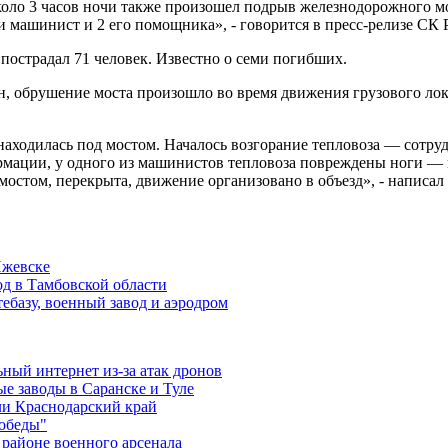
коло 3 часов ночи также произошел подрыв железнодорожного м
 машинист и 2 его помощника», - говорится в пресс-релизе СК 
пострадал 71 человек. Известно о семи погибших.
, обрушение моста произошло во время движения грузового лок
я находилась под мостом. Началось возгорание тепловоза — сотр
рмации, у одного из машинистов тепловоза повреждены ноги — 
остом, перекрыта, движение организовано в объезд», - написал 
Ижевске
од в Тамбовской области
ебазу, военный завод и аэродром
ный интернет из-за атак дронов
е заводы в Саранске и Туле
ли Краснодарский край
победы"
районе военного арсенала