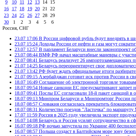
9
10
11
12
13
14
15
16
17
18
19
20
21
22
23
24
25
26
27
28
29
30
1
2
3
4
5
6
Россия, СНГ
23.07 17:06
В России цифровой рубль будут внедрять в ш
23.07 15:24
Доходы России от нефти и газа могут сократит
23.07 12:57
В парламент Беларуси внесли законопроект о
23.07 08:44
ВМФ РФ начал масштабные маневры с участие
22.07 08:41
Беларусь реализует 26 импортозамещающих пр
21.07 14:25
Беларусь переориентирует свое дипломатическ
21.07 13:42
РФ будет ждать официальные итоги разбират
21.07 09:15
Азербайджан готовит иск против России в свя
18.07 16:49
Соглашение об электронной торговле товарам
18.07 09:54
Новые санкции ЕС предусматривают запрет н
18.07 09:41
Послы ЕС согласовали 18-й пакет санкций в
18.07 09:13
Минпром Беларуси и Минпромторг России пр
18.07 08:57
Словакия согласилась прекратить блокироват
18.07 08:31
Количество поездов "Ласточка" по маршруту
17.07 11:59
Россия в 2025 году увеличила экспорт проду
16.07 14:08
Беларусь и Россия усилят сотрудничество в с
16.07 09:18
РФ ночью запустила по Украине 400 беспилот
16.07 08:57
Польша создаст в Балтийском море зону безоп