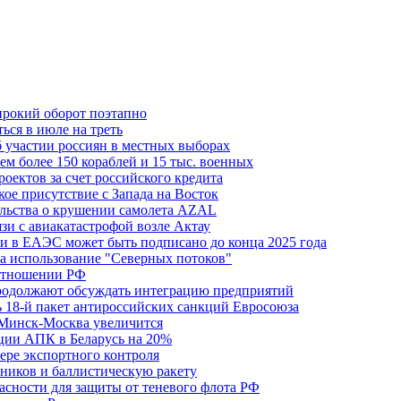
ирокий оборот поэтапно
ься в июле на треть
б участии россиян в местных выборах
м более 150 кораблей и 15 тыс. военных
оектов за счет российского кредита
ое присутствие с Запада на Восток
ельства о крушении самолета AZAL
зи с авиакатастрофой возле Актау
и в ЕАЭС может быть подписано до конца 2025 года
а использование "Северных потоков"
 отношении РФ
одолжают обсуждать интеграцию предприятий
ь 18-й пакет антироссийских санкций Евросоюза
 Минск-Москва увеличится
кции АПК в Беларусь на 20%
фере экспортного контроля
ников и баллистическую ракету
асности для защиты от теневого флота РФ