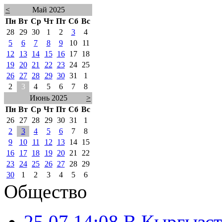
<
Май 2025
Пн
Вт
Ср
Чт
Пт
Сб
Вс
28
29
30
1
2
3
4
5
6
7
8
9
10
11
12
13
14
15
16
17
18
19
20
21
22
23
24
25
26
27
28
29
30
31
1
2
3
4
5
6
7
8
Июнь 2025
>
Пн
Вт
Ср
Чт
Пт
Сб
Вс
26
27
28
29
30
31
1
2
3
4
5
6
7
8
9
10
11
12
13
14
15
16
17
18
19
20
21
22
23
24
25
26
27
28
29
30
1
2
3
4
5
6
Общество
25.07 14:08
В Кыргызст