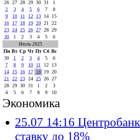
26
27
28
29
30
31
1
2
3
4
5
6
7
8
9
10
11
12
13
14
15
16
17
18
19
20
21
22
23
24
25
26
27
28
29
30
1
2
3
4
5
6
Июль 2025
Пн
Вт
Ср
Чт
Пт
Сб
Вс
30
1
2
3
4
5
6
7
8
9
10
11
12
13
14
15
16
17
18
19
20
21
22
23
24
25
26
27
28
29
30
31
1
2
3
4
5
6
7
8
9
10
Экономика
25.07 14:16
Центробанк
ставку до 18%