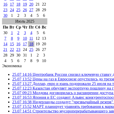
16
17
18
19
20
21
22
23
24
25
26
27
28
29
30
1
2
3
4
5
6
Июль 2025
Пн
Вт
Ср
Чт
Пт
Сб
Вс
30
1
2
3
4
5
6
7
8
9
10
11
12
13
14
15
16
17
18
19
20
21
22
23
24
25
26
27
28
29
30
31
1
2
3
4
5
6
7
8
9
10
Экономика
25.07 14:16
Центробанк России снизил ключевую ставку 
25.07 13:52
Цены на газ в Евросоюзе опустились до трех
25.07 13:27
Доллар, евро и юань подорожали 25 июля на
25.07 12:23
Казахстан обнуляет экспортную пошлину на 
25.07 09:23
Молдова договорилась о расширении доступа
23.07 16:53
Япония и ЕС создают Альянс конкурентоспос
23.07 16:38
Нидерланды создадут "чрезвычайный резерв" г
23.07 15:52
МАРТ планирует уравнять требования к марк
23.07 14:51
Строительство мусороперерабатывающего зав