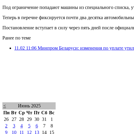
Под ограничение попадают машины из специального списка, 
Теперь в перечне фиксируется почти два десятка автомобильных м
Постановление вступает в силу через пять дней после официал
Ранее по теме
11.02 11:06
Минпром Беларуси: изменения по уплате утил
<
Июнь 2025
Пн
Вт
Ср
Чт
Пт
Сб
Вс
26
27
28
29
30
31
1
2
3
4
5
6
7
8
9
10
11
12
13
14
15