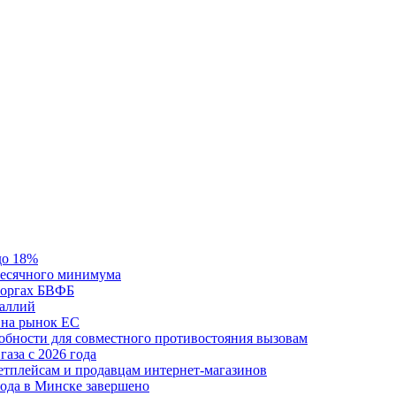
до 18%
месячного минимума
 торгах БВФБ
галлий
 на рынок ЕС
обности для совместного противостояния вызовам
аза с 2026 года
етплейсам и продавцам интернет-магазинов
ода в Минске завершено