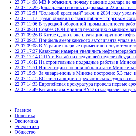
23.07 14:08
МВФ объяснил, почему падение доллара не яв
23.07 13:29
Доллар, евро и юань подорожали 23 июля на
23.07 12:51
"Большой красивый" закон к 2034 году увел
23.07 11:17
Трамп объявил о "масштабном" торговом сог
23.07 11:06
В турецкой оборонной промышленности работ
23.07 09:31
Совбез ООН принял резолюцию о мирном ра
23.07 09:26
В Китае сдано в эксплуатацию крупное нефтя
23.07 09:23
Прибыль американского автогиганта упала на
23.07 09:08
В Украине впервые применили новую технол
22.07 17:27
Казахстан намерен увеличить нефтеперерабат
22.07 17:14
США и Китай на следующей неделе обсудят п
22.07 16:42
На строительные подрядные работы в Минске 
22.07 15:51
Инвестиции в основной капитал в Минске за 
22.07 15:34
За январь-июнь в Минске построено 5,3 тыс. 
22.07 15:15
ЕС снял санкции с трех японских судов в свя
22.07 14:33
Европейская прокуратура провела первые ар
22.07 13:49
Китайская компания BYD откладывает запуск
Главное
Политика
Экономика
Энергетика
Общество