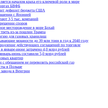
ляется началом краха его ключевой роли в мире
 торгах БВФБ
ичит дефицит бюджета США
лашении с Японией
ают 3,5 тыс. компаний
зрешении споров
ное месторождение в море Бохай
 треть из-за пошлин Трампа
огию для газовых хранилищ
ывающие мощности до 39 млн тонн в год к 2040 году
родление действующих соглашений по торговле
в январе-июне затрачено 4,0 млрд рублей
январь-июнь составили 5,0 млрд рублей
новых квартир
зи с обещанием не перевозить российский газ
есты в Польше
 завода в Венгрии