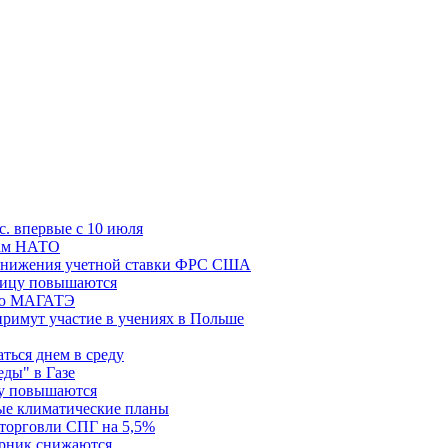
с. впервые с 10 июля
цам НАТО
й снижения учетной ставки ФРС США
ницу повышаются
сию МАГАТЭ
римут участие в учениях в Польше
ться днем в среду
еды" в Газе
ду повышаются
ые климатические планы
 торговли СПГ на 5,5%
орник снижаются