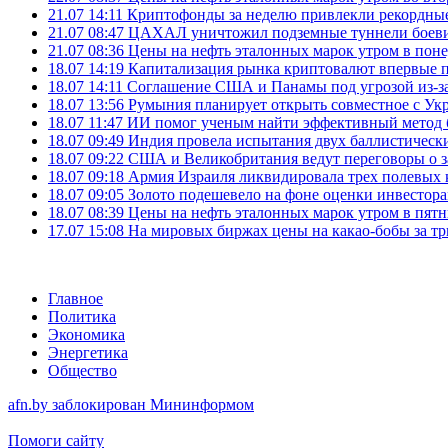
21.07 14:11
Криптофонды за неделю привлекли рекордные
21.07 08:47
ЦАХАЛ уничтожил подземные туннели боеви
21.07 08:36
Цены на нефть эталонных марок утром в пон
18.07 14:19
Капитализация рынка криптовалют впервые п
18.07 14:11
Соглашение США и Панамы под угрозой из-за
18.07 13:56
Румыния планирует открыть совместное с Ук
18.07 11:47
ИИ помог ученым найти эффективный метод 
18.07 09:49
Индия провела испытания двух баллистически
18.07 09:22
США и Великобритания ведут переговоры о за
18.07 09:18
Армия Израиля ликвидировала трех полевых
18.07 09:05
Золото подешевело на фоне оценки инвесто
18.07 08:39
Цены на нефть эталонных марок утром в пят
17.07 15:08
На мировых биржах цены на какао-бобы за тр
Главное
Политика
Экономика
Энергетика
Общество
afn.by заблокирован Мининформом
Помоги сайту