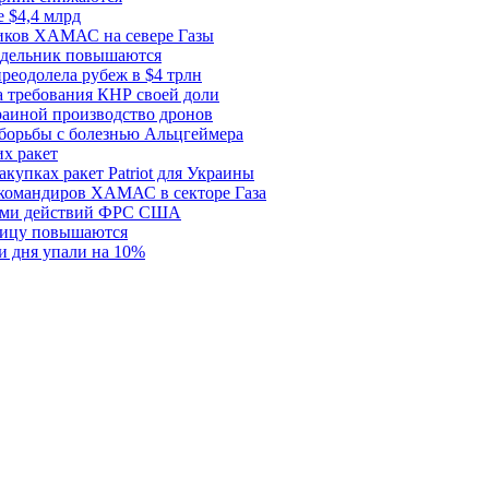
 $4,4 млрд
ков ХАМАС на севере Газы
едельник повышаются
реодолела рубеж в $4 трлн
 требования КНР своей доли
раиной производство дронов
борьбы с болезнью Альцгеймера
х ракет
купках ракет Patriot для Украины
 командиров ХАМАС в секторе Газа
рами действий ФРС США
ницу повышаются
и дня упали на 10%