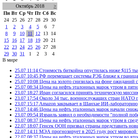
Октябрь 2018
>
Пн
Вт
Ср
Чт
Пт
Сб
Вс
24
25
26
27
28
29
30
1
2
3
4
5
6
7
8
9
10
11
12
13
14
15
16
17
18
19
20
21
22
23
24
25
26
27
28
29
30
31
1
2
3
4
В мире
25.07 11:14
Стоимость биткойна опустилась ниже $115 ты
25.07 10:45
РФ перемещает системы РЭБ ближе к грани
25.07 10:08
Цена на золото снизилась на фоне ожидани
25.07 08:34
Цены на нефть эталонных марок утром в пят
23.07 18:27
Иран согласился принять техническую мис
23.07 17:54
Около 34 тыс. военнослужащих стран НАТО п
23.07 15:17
Amazon закрывает в Шанхае ИИ-лабораторию
23.07 14:46
Цены на нефть эталонных марок начали снижа
23.07 09:54
Израиль заявил о необходимости "полной поб
23.07 08:37
Цены на нефть эталонных марок утром в сре
22.07 18:07
Генсек ООН призвал страны представить нов
22.07 14:11
МЭА прогнозирует в 2025 году рост мировой
22.07 08:37
Цены на нефть эталонных марок утром во вт