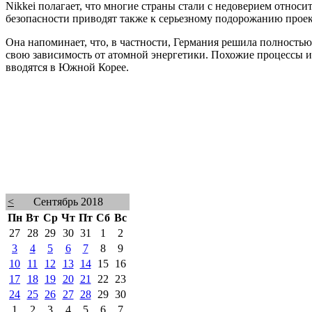
Nikkei полагает, что многие страны стали с недоверием относ
безопасности приводят также к серьезному подорожанию проект
Она напоминает, что, в частности, Германия решила полность
свою зависимость от атомной энергетики. Похожие процессы ид
вводятся в Южной Корее.
<
Сентябрь 2018
Пн
Вт
Ср
Чт
Пт
Сб
Вс
27
28
29
30
31
1
2
3
4
5
6
7
8
9
10
11
12
13
14
15
16
17
18
19
20
21
22
23
24
25
26
27
28
29
30
1
2
3
4
5
6
7