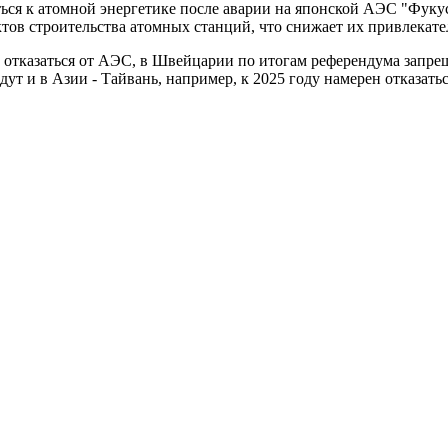
иться к атомной энергетике после аварии на японской АЭС "Фуку
ов строительства атомных станций, что снижает их привлекатель
ю отказаться от АЭС, в Швейцарии по итогам референдума запре
ут и в Азии - Тайвань, например, к 2025 году намерен отказать