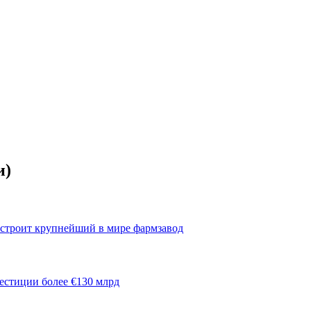
и)
остроит крупнейший в мире фармзавод
естиции более €130 млрд