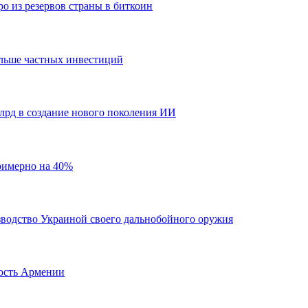
о из резервов страны в биткоин
ольше частных инвестиций
млрд в создание нового поколения ИИ
римерно на 40%
водство Украиной своего дальнобойного оружия
ность Армении