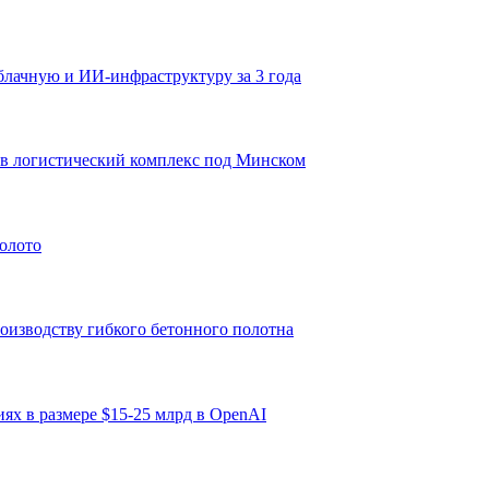
облачную и ИИ-инфраструктуру за 3 года
й в логистический комплекс под Минском
олото
оизводству гибкого бетонного полотна
иях в размере $15-25 млрд в OpenAI