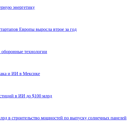
ерную энергетику
артапов Европы выросла втрое за год
в оборонные технологии
блака и ИИ в Мексике
естиций в ИИ до $100 млрд
млрд в строительство мощностей по выпуску солнечных панелей