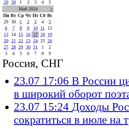
29
30
1
2
3
4
5
Май 2024
>
Пн
Вт
Ср
Чт
Пт
Сб
Вс
29
30
1
2
3
4
5
6
7
8
9
10
11
12
13
14
15
16
17
18
19
20
21
22
23
24
25
26
27
28
29
30
31
1
2
3
4
5
6
7
8
9
Россия, СНГ
23.07 17:06
В России ц
в широкий оборот поэт
23.07 15:24
Доходы Росс
сократиться в июле на 