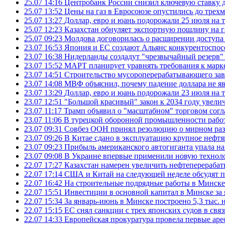
25.07 14:16
Центробанк России снизил ключевую ставку 
25.07 13:52
Цены на газ в Евросоюзе опустились до трех
25.07 13:27
Доллар, евро и юань подорожали 25 июля на
25.07 12:23
Казахстан обнуляет экспортную пошлину на 
25.07 09:23
Молдова договорилась о расширении доступа
23.07 16:53
Япония и ЕС создают Альянс конкурентоспос
23.07 16:38
Нидерланды создадут "чрезвычайный резерв" г
23.07 15:52
МАРТ планирует уравнять требования к марк
23.07 14:51
Строительство мусороперерабатывающего зав
23.07 14:08
МВФ объяснил, почему падение доллара не яв
23.07 13:29
Доллар, евро и юань подорожали 23 июля на
23.07 12:51
"Большой красивый" закон к 2034 году увел
23.07 11:17
Трамп объявил о "масштабном" торговом сог
23.07 11:06
В турецкой оборонной промышленности работ
23.07 09:31
Совбез ООН принял резолюцию о мирном ра
23.07 09:26
В Китае сдано в эксплуатацию крупное нефтя
23.07 09:23
Прибыль американского автогиганта упала на
23.07 09:08
В Украине впервые применили новую технол
22.07 17:27
Казахстан намерен увеличить нефтеперерабат
22.07 17:14
США и Китай на следующей неделе обсудят п
22.07 16:42
На строительные подрядные работы в Минске 
22.07 15:51
Инвестиции в основной капитал в Минске за 
22.07 15:34
За январь-июнь в Минске построено 5,3 тыс. 
22.07 15:15
ЕС снял санкции с трех японских судов в свя
22.07 14:33
Европейская прокуратура провела первые ар