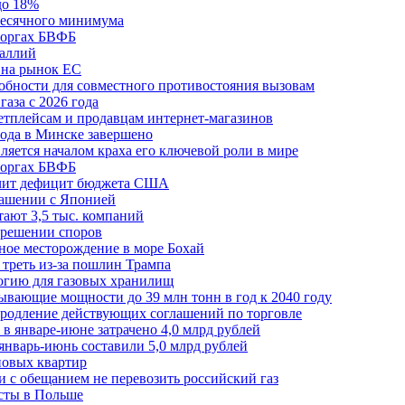
до 18%
месячного минимума
 торгах БВФБ
галлий
 на рынок ЕС
обности для совместного противостояния вызовам
аза с 2026 года
етплейсам и продавцам интернет-магазинов
ода в Минске завершено
ляется началом краха его ключевой роли в мире
 торгах БВФБ
ичит дефицит бюджета США
лашении с Японией
ают 3,5 тыс. компаний
зрешении споров
ное месторождение в море Бохай
 треть из-за пошлин Трампа
огию для газовых хранилищ
ывающие мощности до 39 млн тонн в год к 2040 году
родление действующих соглашений по торговле
в январе-июне затрачено 4,0 млрд рублей
январь-июнь составили 5,0 млрд рублей
новых квартир
зи с обещанием не перевозить российский газ
есты в Польше