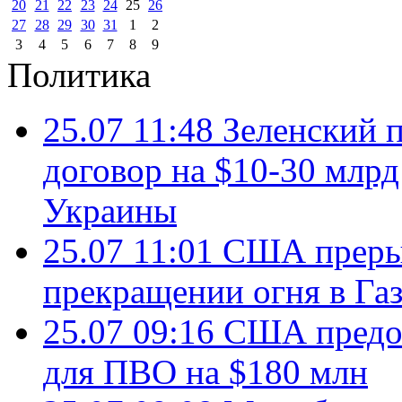
20
21
22
23
24
25
26
27
28
29
30
31
1
2
3
4
5
6
7
8
9
Политика
25.07 11:48
Зеленский п
договор на $10-30 млр
Украины
25.07 11:01
США преры
прекращении огня в Газ
25.07 09:16
США предос
для ПВО на $180 млн