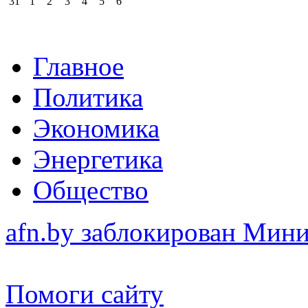
31
1
2
3
4
5
6
Главное
Политика
Экономика
Энергетика
Общество
afn.by заблокирован Ми
Помоги сайту