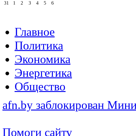
31
1
2
3
4
5
6
Главное
Политика
Экономика
Энергетика
Общество
afn.by заблокирован Ми
Помоги сайту