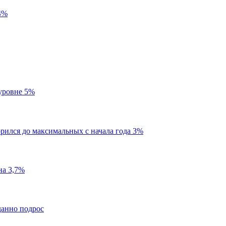
4%
 уровне 5%
орился до максимальных с начала года 3%
на 3,7%
данно подрос