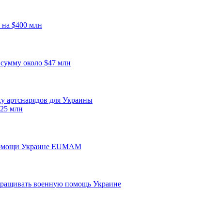
на $400 млн
 сумму около $47 млн
ку артснарядов для Украины
25 млн
 помощи Украине EUMAM
аращивать военную помощь Украине