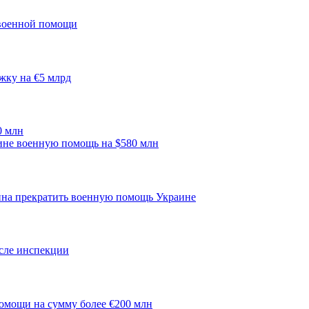
 военной помощи
жку на €5 млрд
0 млн
ине военную помощь на $580 млн
ина прекратить военную помощь Украине
сле инспекции
омощи на сумму более €200 млн