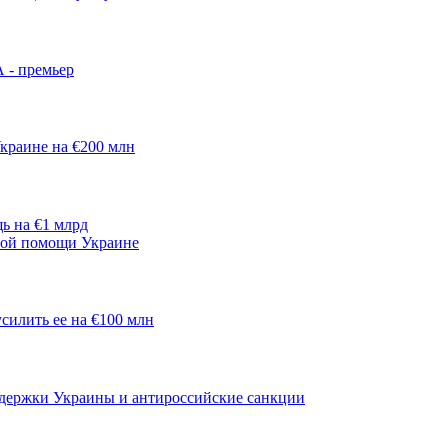
 - премьер
краине на €200 млн
ь на €1 млрд
нной помощи Украине
силить ее на €100 млн
ддержки Украины и антироссийские санкции