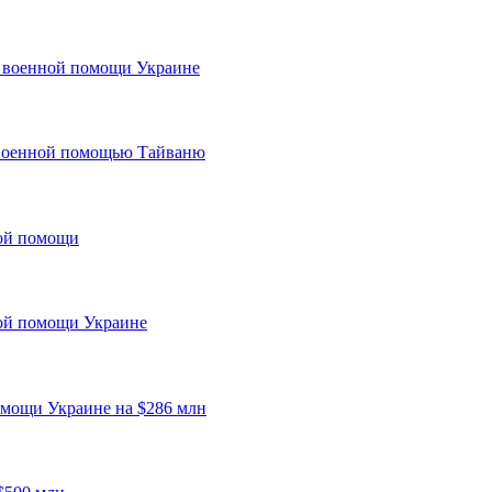
е военной помощи Украине
 военной помощью Тайваню
ой помощи
ной помощи Украине
омощи Украине на $286 млн