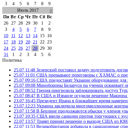
3
4
5
6
7
8
9
Июль 2017
>
Пн
Вт
Ср
Чт
Пт
Сб
Вс
26
27
28
29
30
1
2
3
4
5
6
7
8
9
10
11
12
13
14
15
16
17
18
19
20
21
22
23
24
25
26
27
28
29
30
31
1
2
3
4
5
6
Политика
25.07 11:48
Зеленский поставил задачу подготовить дого
25.07 11:01
США прерывают переговоры с ХАМАС о прек
25.07 09:16
США предоставят Украине оборудование для
25.07 09:08
Минобороны Беларуси на учении осваивает о
25.07 08:52
Греция пригрозила заблокировать доступ Ту
25.07 08:47
В США и Израиле осудили решение Макрона 
23.07 16:45
Президент Ирана в ближайшее время намерен 
23.07 12:23
Украина заключила многомиллионные контрак
23.07 11:58
В Берлине продолжаются обыски у членов ул
23.07 10:35
США ввели санкции против торгующих с хус
22.07 13:57
Трамп принял решение о выходе США из 
22.07 11:53
Великобритания добавила в санкционные спис