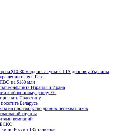
вор на $10-30 млрд по закупке США дронов у Украины
ращении огня в Газе
 ПВО на $180 млн
пыт конфликта Израиля и Ирана
рции к оборонному фонду ЕС
признать Палестину
посетить Беларусь
ты на производство дронов-перехватчиков
ьтраправой группы
итами компаний
ЮНЕСКО
ки по России 135 танкеров