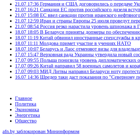
21.07 17:36
Германия и США договорились о передаче Укра
21.07 16:21
Санкции ЕС против российского дизеля вступя
21.07 15:08
ЕС ввел санкции против иранского нефтяного 
21.07 12:59
Иран и страны Европы 25 июля проведут пер
21.07 08:54
Россия резко нарастила уровень шпионажа в 
18.07 18:05
В Беларуси приняты допмеры по обеспечению
18.07 11:19
Китай обвинил иностранные спецслужбы в кр
18.07 11:11
Молдова примет участие в учениях НАТО
18.07 10:07
Беларусь и Лаос отменяют визы для владельц
17.07 15:47
Верховная рада Украины утвердила новый сос
17.07 09:55
Польша понизила уровень дипломатических 
17.07 09:26
Китай направил 58 военных самолетов и кора
17.07 09:03
МИД Литвы направил Беларуси ноту протеста 
16.07 14:36
Шредер таки даст показания по "Северному п
Главное
Политика
Экономика
Энергетика
Общество
afn.by заблокирован Мининформом