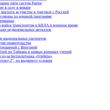
ине пяти систем Patriot
т в силу в январе
магната за участие в торговле с Россией
еговоры по ядерной программе
Германии
 войск транспортом и БПЛА в военное время
аже редкоземельных металлов
ев национальных паспортов
тав правительства
отношений с Венгрией
блей на Тайвань в рамках военных учений
из-за беспилотника «Гербера»
отоку-2", но выдвинул условия