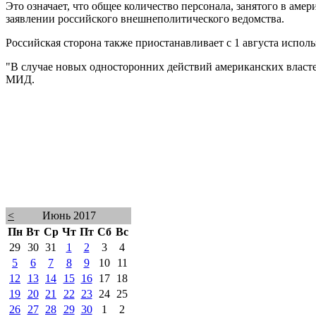
Это означает, что общее количество персонала, занятого в ам
заявлении российского внешнеполитического ведомства.
Российская сторона также приостанавливает с 1 августа испо
"В случае новых односторонних действий американских власт
МИД.
<
Июнь 2017
Пн
Вт
Ср
Чт
Пт
Сб
Вс
29
30
31
1
2
3
4
5
6
7
8
9
10
11
12
13
14
15
16
17
18
19
20
21
22
23
24
25
26
27
28
29
30
1
2