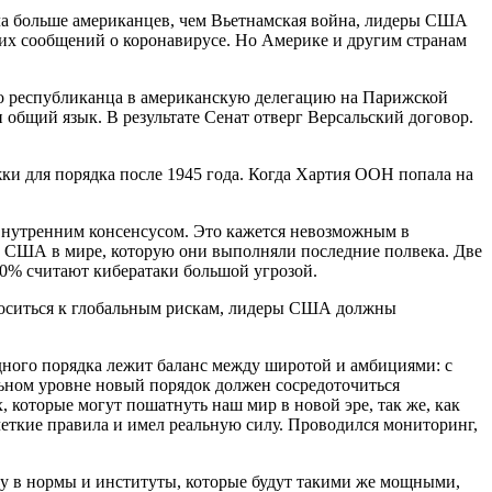
ила больше американцев, чем Вьетнамская война, лидеры США
них сообщений о коронавирусе. Но Америке и другим странам
о республиканца в американскую делегацию на Парижской
общий язык. В результате Сенат отверг Версальский договор.
ки для порядка после 1945 года. Когда Хартия ООН попала на
о внутренним консенсусом. Это кажется невозможным в
ь США в мире, которую они выполняли последние полвека. Две
80% считают кибератаки большой угрозой.
тноситься к глобальным рискам, лидеры США должны
одного порядка лежит баланс между широтой и амбициями: с
ьном уровне новый порядок должен сосредоточиться
 которые могут пошатнуть наш мир в новой эре, так же, как
еткие правила и имел реальную силу. Проводился мониторинг,
му в нормы и институты, которые будут такими же мощными,