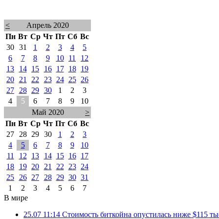
<
Апрель 2020
Пн
Вт
Ср
Чт
Пт
Сб
Вс
30
31
1
2
3
4
5
6
7
8
9
10
11
12
13
14
15
16
17
18
19
20
21
22
23
24
25
26
27
28
29
30
1
2
3
4
5
6
7
8
9
10
Май 2020
>
Пн
Вт
Ср
Чт
Пт
Сб
Вс
27
28
29
30
1
2
3
4
5
6
7
8
9
10
11
12
13
14
15
16
17
18
19
20
21
22
23
24
25
26
27
28
29
30
31
1
2
3
4
5
6
7
В мире
25.07 11:14
Стоимость биткойна опустилась ниже $115 ты