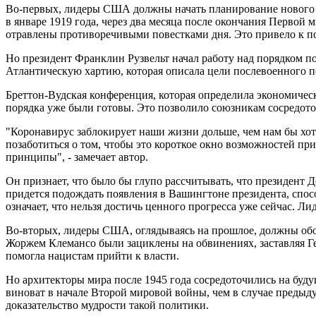
Во-первых, лидеры США должны начать планирование нового м
в январе 1919 года, через два месяца после окончания Первой
отравлены противоречивыми повестками дня. Это привело к п
Но президент Франклин Рузвельт начал работу над порядком 
Атлантическую хартию, которая описала цели послевоенного пор
Бреттон-Вудская конференция, которая определила экономичес
порядка уже были готовы. Это позволило союзникам сосредото
"Коронавирус заблокирует наши жизни дольше, чем нам бы хоте
позаботиться о том, чтобы это короткое окно возможностей п
принципы", - замечает автор.
Он признает, что было бы глупо рассчитывать, что президент 
придется подождать появления в Вашингтоне президента, спо
означает, что нельзя достичь ценного прогресса уже сейчас. Л
Во-вторых, лидеры США, оглядываясь на прошлое, должны об
Жоржем Клемансо были зациклены на обвинениях, заставляя Гер
помогла нацистам прийти к власти.
Но архитекторы мира после 1945 года сосредоточились на буду
виноват в начале Второй мировой войны, чем в случае предыд
доказательство мудрости такой политики.