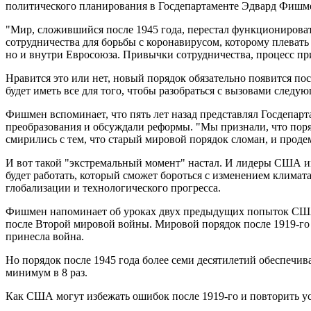
политического планирования в Госдепартаменте Эдвард Фишм
"Мир, сложившийся после 1945 года, перестал функционирова
сотрудничества для борьбы с коронавирусом, которому плеват
но и внутри Евросоюза. Привычки сотрудничества, процесс при
Нравится это или нет, новый порядок обязательно появится по
будет иметь все для того, чтобы разобраться с вызовами следу
Фишмен вспоминает, что пять лет назад представлял Госдепа
преобразования и обсуждали реформы. "Мы признали, что пор
смирились с тем, что старый мировой порядок сломан, и продем
И вот такой "экстремальный момент" настал. И лидеры США име
будет работать, который сможет бороться с изменением климат
глобализации и технологического прогресса.
Фишмен напоминает об уроках двух предыдущих попыток США в
после Второй мировой войны. Мировой порядок после 1919-го 
принесла война.
Но порядок после 1945 года более семи десятилетий обеспечив
минимум в 8 раз.
Как США могут избежать ошибок после 1919-го и повторить у