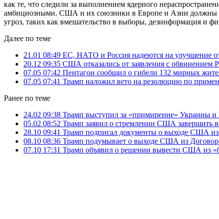
как те, что следили за выполнением ядерного нераспространен
амбициозными. США и их союзники в Европе и Азии должны об
угроз, таких как вмешательство в выборы, дезинформация и ф
Далее по теме
21.01 08:49
ЕС, НАТО и Россия надеются на улучшение
20.12 09:35
США отказались от заявления с обвинением Р
07.05 07:42
Пентагон сообщил о гибели 132 мирных жит
07.05 07:41
Трамп наложил вето на резолюцию по приме
Ранее по теме
24.02 09:38
Трамп выступил за «примирение» Украины и
05.02 08:52
Трамп заявил о стремлении США завершить 
28.10 09:41
Трамп подписал документы о выходе США из
08.10 08:36
Трамп подумывает о выходе США из Договор
07.10 17:31
Трамп объявил о решении вывести США из «