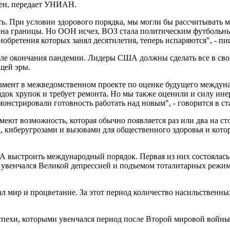
ен, передает УНИАН.
ть. При условии здорового порядка, мы могли бы рассчитыват
ь на границы. Но ООН исчез, ВОЗ стала политическим футбольн
обретения которых занял десятилетия, теперь испаряются", - пи
сле окончания пандемии. Лидеры США должны сделать все в свои
ющей эры.
ртамент в межведомственном проекте по оценке будущего между
ядок хрупок и требует ремонта. Но мы также оценили и силу и
онстрировали готовность работать над новым", - говорится в ста
ют возможность, которая обычно появляется раз или два на сто
а, киберугрозами и вызовами для общественного здоровья и кот
ыстроить международный порядок. Первая из них состоялась в 
увенчался Великой депрессией и подъемом тоталитарных режимо
ал мир и процветание. За этот период количество насильственн
спехи, которыми увенчался период после Второй мировой войны