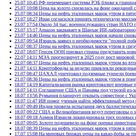
25.07 10:45
РФ перемещает системы РЭБ ближе к грани
25.07 10:08
Цена на золото снизилась на фоне ожидани
25.07 08:34
Цены на нефть эталонных марок утром в пят
23.07 18:27
Иран согласился принять техническую мис
23.07 17:54
Около 34 тыс. военнослужащих стран НАТО п
23.07 15:17
Amazon закрывает в Шанхае ИИ-лабораторию
23.07 14:46
Цены на нефть эталонных марок начали снижа
23.07 09:54
Израиль заявил о необходимости "полной поб
23.07 08:37
Цены на нефть эталонных марок утром в сре
22.07 18:07
Генсек ООН призвал страны представить нов
22.07 14:11
МЭА прогнозирует в 2025 году рост мировой
22.07 08:37
Цены на нефть эталонных марок утром во вт
21.07 14:11
Криптофонды за неделю привлекли рекордные
21.07 08:47
ЦАХАЛ уничтожил подземные туннели боеви
21.07 08:36
Цены на нефть эталонных марок утром в пон
18.07 14:19
Капитализация рынка криптовалют впервые п
18.07 14:11
Соглашение США и Панамы под угрозой из-за
18.07 13:56
Румыния планирует открыть совместное с Ук
18.07 11:47
ИИ помог ученым найти эффективный метод 
18.07 09:49
Индия провела испытания двух баллистически
18.07 09:22
США и Великобритания ведут переговоры о за
18.07 09:18
Армия Израиля ликвидировала трех полевых
18.07 09:05
Золото подешевело на фоне оценки инвесто
18.07 08:39
Цены на нефть эталонных марок утром в пят
17.07 15:08
На мировых биржах цены на какао-бобы за тр