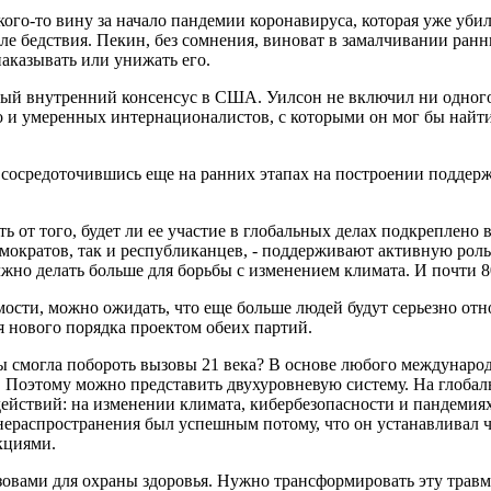
ого-то вину за начало пандемии коронавируса, которая уже уб
ле бедствия. Пекин, без сомнения, виноват в замалчивании ран
аказывать или унижать его.
ный внутренний консенсус в США. Уилсон не включил ни одног
 и умеренных интернационалистов, с которыми он мог бы найти 
сосредоточившись еще на ранних этапах на построении поддерж
ть от того, будет ли ее участие в глобальных делах подкреплен
мократов, так и республиканцев, - поддерживают активную рол
лжно делать больше для борьбы с изменением климата. И почти 
мости, можно ожидать, что еще больше людей будут серьезно о
я нового порядка проектом обеих партий.
 бы смогла побороть вызовы 21 века? В основе любого междунар
. Поэтому можно представить двухуровневую систему. На глобал
йствий: на изменении климата, кибербезопасности и пандемиях,
ераспространения был успешным потому, что он устанавливал ч
кциями.
ызовами для охраны здоровья. Нужно трансформировать эту трав