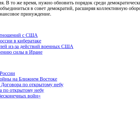
ия. В то же время, нужно обновить порядок среди демократическ
ъединиться в совет демократий, расширяя коллективную оборо
инансовое принуждение.
 отношений с США
оссии в кибератаке
елей из-за действий военных США
нению силы в Иране
 России
войны на Ближнем Востоке
 Договора по открытому небу
а по открытому небу
бесконечных войн»