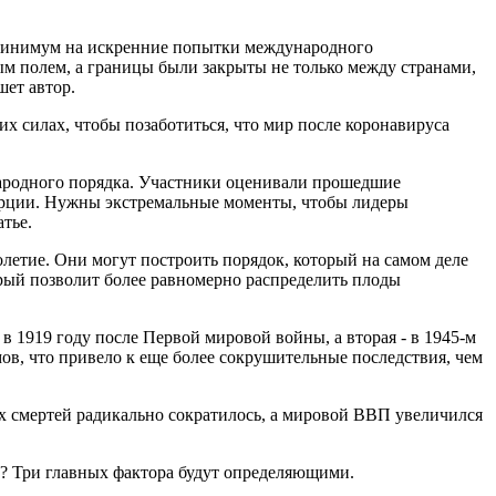
ь минимум на искренние попытки международного
ым полем, а границы были закрыты не только между странами,
шет автор.
х силах, чтобы позаботиться, что мир после коронавируса
народного порядка. Участники оценивали прошедшие
нерции. Нужны экстремальные моменты, чтобы лидеры
тье.
летие. Они могут построить порядок, который на самом деле
орый позволит более равномерно распределить плоды
1919 году после Первой мировой войны, а вторая - в 1945-м
в, что привело к еще более сокрушительные последствия, чем
ых смертей радикально сократилось, а мировой ВВП увеличился
? Три главных фактора будут определяющими.