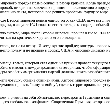
ирового порядка прямо сейчас, в разгар кризиса. Когда през
 мировой, ни один из ключевых принципов послевоенного порядк
оявлению пакта, неспособного решить проблемы будущего мира.
после Второй мировой войны еще до того, как США даже вступи
ядка, в августе 1941 года, то есть за четыре месяца до событий
кую систему мира после Второй мировой, прошла в июле 1944 год
читься на критических деталях его воплощения.
лось, но не на всегда. И когда кризис пройдет, контуры новог
ринесло пользу и не прошло в ссорах, США и мировым лидерам н
Дональд Трамп, который стал одной из причин провала текущего
собного мыслить международными категориями, чтобы сформиров
идеры от обеих американских партий должны начать разрабатыват
ойти ловушку обмена обвинениями. Авторы мирового порядка п
манию принять "вину за войну", сделать территориальные уступ
щем, приняли на себя обязательство перестроить Германию и сд
ущего глобального конфликта. Современная Германия, которая о