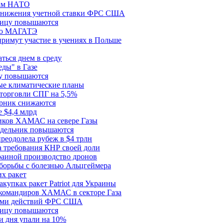
цам НАТО
й снижения учетной ставки ФРС США
ницу повышаются
сию МАГАТЭ
римут участие в учениях в Польше
ться днем в среду
еды" в Газе
ду повышаются
ые климатические планы
 торговли СПГ на 5,5%
орник снижаются
 $4,4 млрд
ков ХАМАС на севере Газы
едельник повышаются
реодолела рубеж в $4 трлн
 требования КНР своей доли
раиной производство дронов
борьбы с болезнью Альцгеймера
х ракет
купках ракет Patriot для Украины
 командиров ХАМАС в секторе Газа
рами действий ФРС США
ницу повышаются
и дня упали на 10%