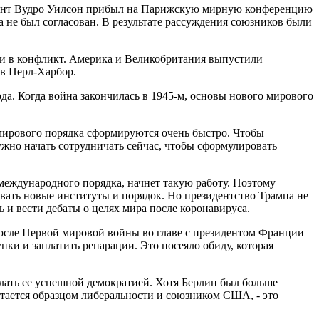
идент Вудро Уилсон прибыл на Парижскую мирную конференцию
а не был согласован. В результате рассуждения союзников были
ли в конфликт. Америка и Великобритания выпустили
 в Перл-Харбор.
а. Когда война закончилась в 1945-м, основы нового мирового
о мирового порядка сформируются очень быстро. Чтобы
ужно начать сотрудничать сейчас, чтобы сформулировать
 международного порядка, начнет такую работу. Поэтому
ать новые институты и порядок. Но президентство Трампа не
ь и вести дебаты о целях мира после коронавируса.
осле Первой мировой войны во главе с президентом Франции
ки и заплатить репарации. Это посеяло обиду, которая
елать ее успешной демократией. Хотя Берлин был больше
стается образцом либеральности и союзником США, - это