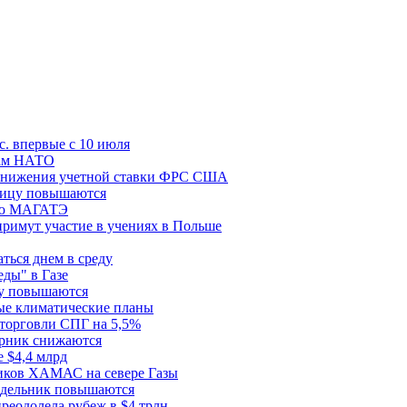
с. впервые с 10 июля
цам НАТО
й снижения учетной ставки ФРС США
ницу повышаются
сию МАГАТЭ
римут участие в учениях в Польше
ться днем в среду
еды" в Газе
ду повышаются
ые климатические планы
 торговли СПГ на 5,5%
орник снижаются
 $4,4 млрд
ков ХАМАС на севере Газы
едельник повышаются
реодолела рубеж в $4 трлн