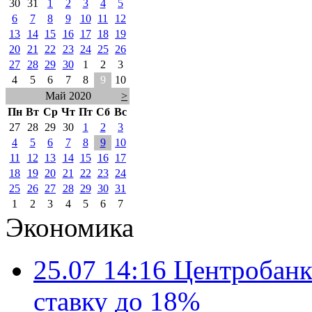
30
31
1
2
3
4
5
6
7
8
9
10
11
12
13
14
15
16
17
18
19
20
21
22
23
24
25
26
27
28
29
30
1
2
3
4
5
6
7
8
9
10
Май 2020
>
Пн
Вт
Ср
Чт
Пт
Сб
Вс
27
28
29
30
1
2
3
4
5
6
7
8
9
10
11
12
13
14
15
16
17
18
19
20
21
22
23
24
25
26
27
28
29
30
31
1
2
3
4
5
6
7
Экономика
25.07 14:16
Центробанк
ставку до 18%