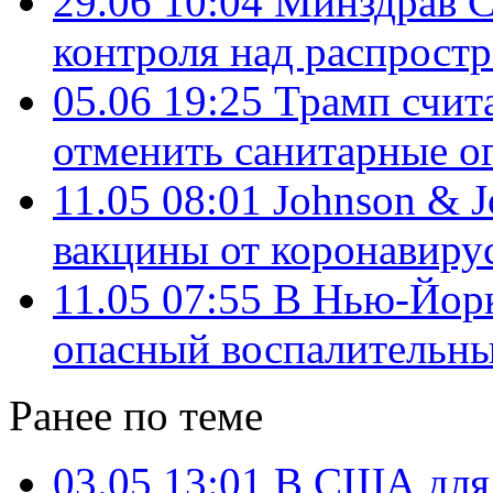
29.06 10:04
Минздрав 
контроля над распрост
05.06 19:25
Трамп счит
отменить санитарные ог
11.05 08:01
Johnson & J
вакцины от коронавиру
11.05 07:55
В Нью-Йорк
опасный воспалительн
Ранее по теме
03.05 13:01
В США для 