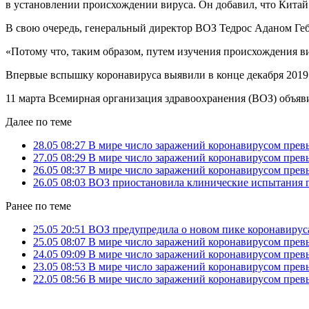
в установлении происхождении вируса. Он добавил, что Китай 
В свою очередь, генеральный директор ВОЗ Тедрос Аданом Гебр
«Потому что, таким образом, путем изучения происхождения в
Впервые вспышку коронавируса выявили в конце декабря 2019 
11 марта Всемирная организация здравоохранения (ВОЗ) объяв
Далее по теме
28.05 08:27
В мире число заражений коронавирусом превы
27.05 08:29
В мире число заражений коронавирусом превы
26.05 08:37
В мире число заражений коронавирусом превы
26.05 08:03
ВОЗ приостановила клинические испытания 
Ранее по теме
25.05 20:51
ВОЗ предупредила о новом пике коронавирус
25.05 08:07
В мире число заражений коронавирусом превы
24.05 09:09
В мире число заражений коронавирусом превы
23.05 08:53
В мире число заражений коронавирусом превы
22.05 08:56
В мире число заражений коронавирусом превы