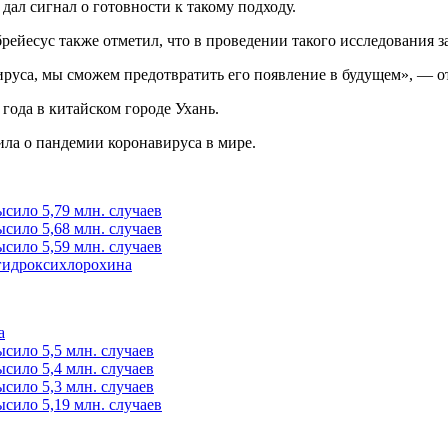
дал сигнал о готовности к такому подходу.
ейесус также отметил, что в проведении такого исследования з
ируса, мы сможем предотвратить его появление в будущем», — о
года в китайском городе Ухань.
ила о пандемии коронавируса в мире.
сило 5,79 млн. случаев
сило 5,68 млн. случаев
сило 5,59 млн. случаев
гидроксихлорохина
а
сило 5,5 млн. случаев
сило 5,4 млн. случаев
сило 5,3 млн. случаев
сило 5,19 млн. случаев