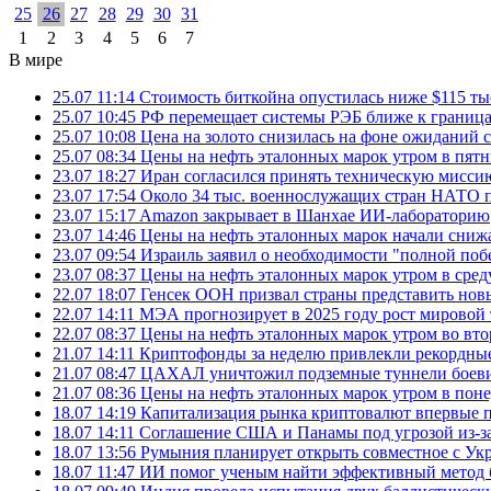
25
26
27
28
29
30
31
1
2
3
4
5
6
7
В мире
25.07 11:14
Стоимость биткойна опустилась ниже $115 ты
25.07 10:45
РФ перемещает системы РЭБ ближе к грани
25.07 10:08
Цена на золото снизилась на фоне ожидани
25.07 08:34
Цены на нефть эталонных марок утром в пят
23.07 18:27
Иран согласился принять техническую мис
23.07 17:54
Около 34 тыс. военнослужащих стран НАТО п
23.07 15:17
Amazon закрывает в Шанхае ИИ-лабораторию
23.07 14:46
Цены на нефть эталонных марок начали снижа
23.07 09:54
Израиль заявил о необходимости "полной поб
23.07 08:37
Цены на нефть эталонных марок утром в сре
22.07 18:07
Генсек ООН призвал страны представить нов
22.07 14:11
МЭА прогнозирует в 2025 году рост мировой
22.07 08:37
Цены на нефть эталонных марок утром во вт
21.07 14:11
Криптофонды за неделю привлекли рекордные
21.07 08:47
ЦАХАЛ уничтожил подземные туннели боеви
21.07 08:36
Цены на нефть эталонных марок утром в пон
18.07 14:19
Капитализация рынка криптовалют впервые п
18.07 14:11
Соглашение США и Панамы под угрозой из-за
18.07 13:56
Румыния планирует открыть совместное с Ук
18.07 11:47
ИИ помог ученым найти эффективный метод 