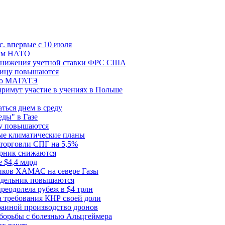
с. впервые с 10 июля
цам НАТО
й снижения учетной ставки ФРС США
ницу повышаются
сию МАГАТЭ
римут участие в учениях в Польше
ться днем в среду
еды" в Газе
ду повышаются
ые климатические планы
 торговли СПГ на 5,5%
орник снижаются
 $4,4 млрд
ков ХАМАС на севере Газы
едельник повышаются
реодолела рубеж в $4 трлн
 требования КНР своей доли
раиной производство дронов
борьбы с болезнью Альцгеймера