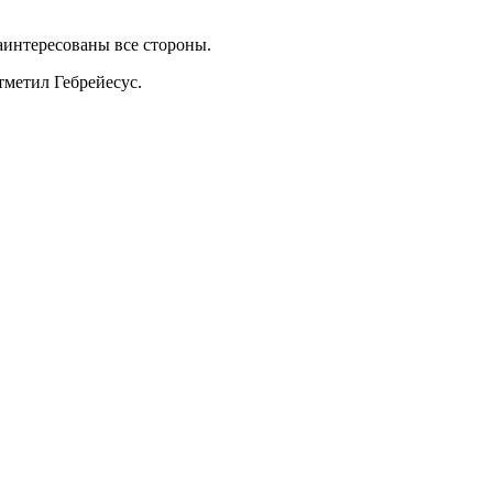
аинтересованы все стороны.
тметил Гебрейесус.