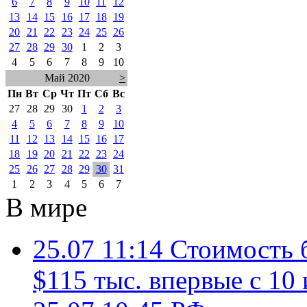
6
7
8
9
10
11
12
13
14
15
16
17
18
19
20
21
22
23
24
25
26
27
28
29
30
1
2
3
4
5
6
7
8
9
10
Май 2020
>
Пн
Вт
Ср
Чт
Пт
Сб
Вс
27
28
29
30
1
2
3
4
5
6
7
8
9
10
11
12
13
14
15
16
17
18
19
20
21
22
23
24
25
26
27
28
29
30
31
1
2
3
4
5
6
7
В мире
25.07 11:14
Стоимость 
$115 тыс. впервые с 10