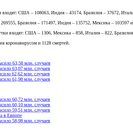
входят: США – 108063, Индия – 43174, Бразилия – 37672, Италия –
69555, Бразилия – 171497, Индия – 135752, Мексика – 103597 и В
ки входят: США – 1306, Мексика – 858, Италия – 822, Бразилия –
я коронавирусом и 1128 смертей.
сило 63,58 млн. случаев
сило 63,07 млн. случаев
сило 62,62 млн. случаев
сило 61,98 млн. случаев
сило 60,72 млн. случаев
сило 60,10 млн. случаев
сило 59,51 млн. случаев
а в Европе
сило 58,98 млн. случаев