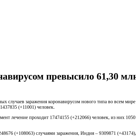
навирусом превысило 61,30 млн
ых случаев заражения коронавирусом нового типа во всем мире с
1437835 (+11001) человек.
ент лечение проходит 17474155 (+212066) человек, из них 10501
48676 (+108063) случаями заражения, Индия – 9309871 (+43174), 