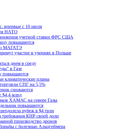
с. впервые с 10 июля
цам НАТО
й снижения учетной ставки ФРС США
ницу повышаются
сию МАГАТЭ
римут участие в учениях в Польше
ться днем в среду
еды" в Газе
ду повышаются
ые климатические планы
 торговли СПГ на 5,5%
орник снижаются
 $4,4 млрд
ков ХАМАС на севере Газы
едельник повышаются
реодолела рубеж в $4 трлн
 требования КНР своей доли
раиной производство дронов
борьбы с болезнью Альцгеймера