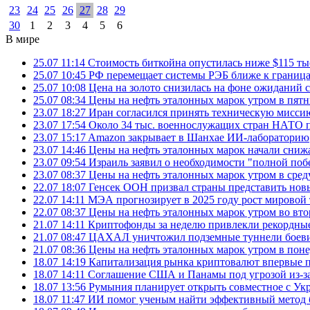
23
24
25
26
27
28
29
30
1
2
3
4
5
6
В мире
25.07 11:14
Стоимость биткойна опустилась ниже $115 ты
25.07 10:45
РФ перемещает системы РЭБ ближе к грани
25.07 10:08
Цена на золото снизилась на фоне ожидани
25.07 08:34
Цены на нефть эталонных марок утром в пят
23.07 18:27
Иран согласился принять техническую мис
23.07 17:54
Около 34 тыс. военнослужащих стран НАТО п
23.07 15:17
Amazon закрывает в Шанхае ИИ-лабораторию
23.07 14:46
Цены на нефть эталонных марок начали снижа
23.07 09:54
Израиль заявил о необходимости "полной поб
23.07 08:37
Цены на нефть эталонных марок утром в сре
22.07 18:07
Генсек ООН призвал страны представить нов
22.07 14:11
МЭА прогнозирует в 2025 году рост мировой
22.07 08:37
Цены на нефть эталонных марок утром во вт
21.07 14:11
Криптофонды за неделю привлекли рекордные
21.07 08:47
ЦАХАЛ уничтожил подземные туннели боеви
21.07 08:36
Цены на нефть эталонных марок утром в пон
18.07 14:19
Капитализация рынка криптовалют впервые п
18.07 14:11
Соглашение США и Панамы под угрозой из-за
18.07 13:56
Румыния планирует открыть совместное с Ук
18.07 11:47
ИИ помог ученым найти эффективный метод 