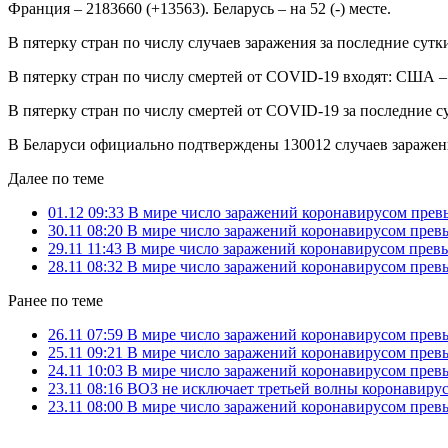
Франция – 2183660 (+13563). Беларусь – на 52 (-) месте.
В пятерку стран по числу случаев заражения за последние сутки 
В пятерку стран по числу смертей от COVID-19 входят: США – 2
В пятерку стран по числу смертей от COVID-19 за последние сут
В Беларуси официально подтверждены 130012 случаев заражени
Далее по теме
01.12 09:33
В мире число заражений коронавирусом превы
30.11 08:20
В мире число заражений коронавирусом превы
29.11 11:43
В мире число заражений коронавирусом превы
28.11 08:32
В мире число заражений коронавирусом превы
Ранее по теме
26.11 07:59
В мире число заражений коронавирусом превы
25.11 09:21
В мире число заражений коронавирусом превы
24.11 10:03
В мире число заражений коронавирусом превы
23.11 08:16
ВОЗ не исключает третьей волны коронавирус
23.11 08:00
В мире число заражений коронавирусом превы