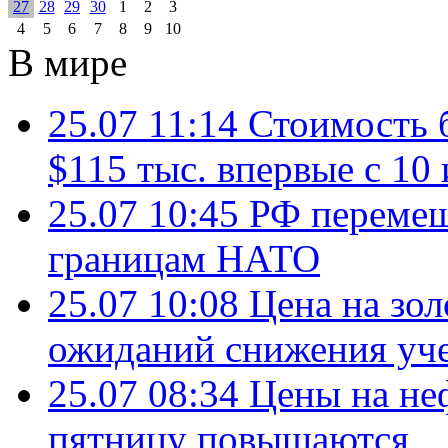
27
28
29
30
1
2
3
4
5
6
7
8
9
10
В мире
25.07 11:14
Стоимость 
$115 тыс. впервые с 10
25.07 10:45
РФ перемещ
границам НАТО
25.07 10:08
Цена на зол
ожиданий снижения уч
25.07 08:34
Цены на не
пятницу повышаются