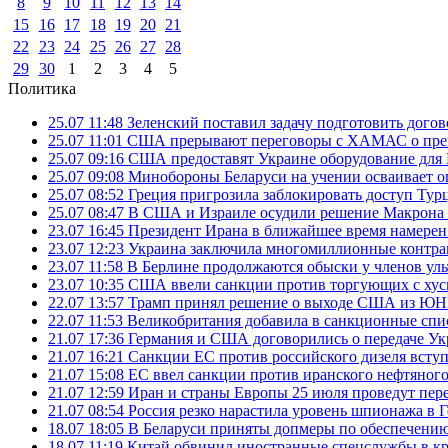
8
9
10
11
12
13
14
15
16
17
18
19
20
21
22
23
24
25
26
27
28
29
30
1
2
3
4
5
Политика
25.07 11:48
Зеленский поставил задачу подготовить дого
25.07 11:01
США прерывают переговоры с ХАМАС о прек
25.07 09:16
США предоставят Украине оборудование для
25.07 09:08
Минобороны Беларуси на учении осваивает о
25.07 08:52
Греция пригрозила заблокировать доступ Ту
25.07 08:47
В США и Израиле осудили решение Макрона 
23.07 16:45
Президент Ирана в ближайшее время намерен 
23.07 12:23
Украина заключила многомиллионные контрак
23.07 11:58
В Берлине продолжаются обыски у членов ул
23.07 10:35
США ввели санкции против торгующих с хус
22.07 13:57
Трамп принял решение о выходе США из 
22.07 11:53
Великобритания добавила в санкционные спис
21.07 17:36
Германия и США договорились о передаче Укра
21.07 16:21
Санкции ЕС против российского дизеля вступя
21.07 15:08
ЕС ввел санкции против иранского нефтяного 
21.07 12:59
Иран и страны Европы 25 июля проведут пер
21.07 08:54
Россия резко нарастила уровень шпионажа в 
18.07 18:05
В Беларуси приняты допмеры по обеспечению
18.07 11:19
Китай обвинил иностранные спецслужбы в кр