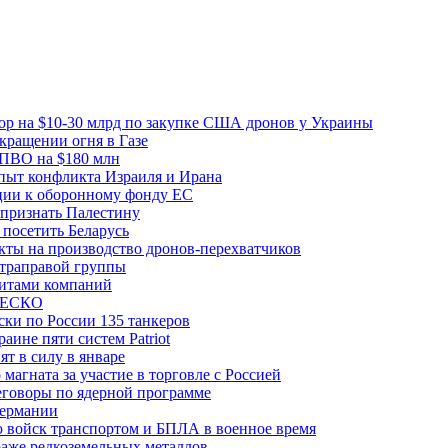
вор на $10-30 млрд по закупке США дронов у Украины
ращении огня в Газе
 ПВО на $180 млн
пыт конфликта Израиля и Ирана
рции к оборонному фонду ЕС
признать Палестину
посетить Беларусь
ты на производство дронов-перехватчиков
ьтраправой группы
итами компаний
ЮНЕСКО
ки по России 135 танкеров
ине пяти систем Patriot
т в силу в январе
магната за участие в торговле с Россией
еговоры по ядерной программе
Германии
 войск транспортом и БПЛА в военное время
аже редкоземельных металлов