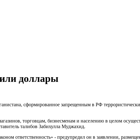
тили доллары
ганистана, сформированное запрещенным в РФ террористическим
агазинов, торговцам, бизнесменам и населению в целом осущест
тавитель талибов Забихулла Муджахид.
оном ответственность» - предупредил он в заявлении, размещенно