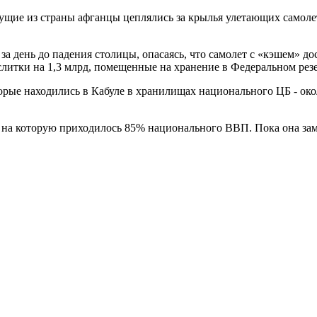
бегущие из страны афганцы цеплялись за крылья улетающих самол
.
 день до падения столицы, опасаясь, что самолет с «кэшем» до
 слитки на 1,3 млрд, помещенные на хранение в Федеральном ре
торые находились в Кабуле в хранилищах национального ЦБ - око
на которую приходилось 85% национального ВВП. Пока она зам