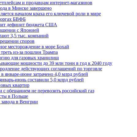
етплейсам и продавцам интернет-магазинов
ода в Минске завершено
ляется началом краха его ключевой роли в мире
 торгах БВФБ
ичит дефицит бюджета США
лашении с Японией
ают 3,5 тыс. компаний
зрешении споров
ное месторождение в море Бохай
 треть из-за пошлин Трампа
огию для газовых хранилищ
ывающие мощности до 39 млн тонн в год к 2040 году
родление действующих соглашений по торговле
в январе-июне затрачено 4,0 млрд рублей
январь-июнь составили 5,0 млрд рублей
новых квартир
зи с обещанием не перевозить российский газ
есты в Польше
 завода в Венгрии