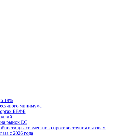
до 18%
месячного минимума
 торгах БВФБ
галлий
 на рынок ЕС
обности для совместного противостояния вызовам
аза с 2026 года