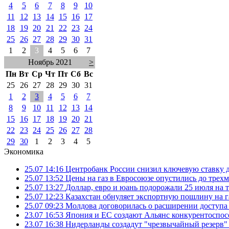
4
5
6
7
8
9
10
11
12
13
14
15
16
17
18
19
20
21
22
23
24
25
26
27
28
29
30
31
1
2
3
4
5
6
7
Ноябрь 2021
>
Пн
Вт
Ср
Чт
Пт
Сб
Вс
25
26
27
28
29
30
31
1
2
3
4
5
6
7
8
9
10
11
12
13
14
15
16
17
18
19
20
21
22
23
24
25
26
27
28
29
30
1
2
3
4
5
Экономика
25.07 14:16
Центробанк России снизил ключевую ставку 
25.07 13:52
Цены на газ в Евросоюзе опустились до трех
25.07 13:27
Доллар, евро и юань подорожали 25 июля на
25.07 12:23
Казахстан обнуляет экспортную пошлину на 
25.07 09:23
Молдова договорилась о расширении доступа
23.07 16:53
Япония и ЕС создают Альянс конкурентоспос
23.07 16:38
Нидерланды создадут "чрезвычайный резерв" г