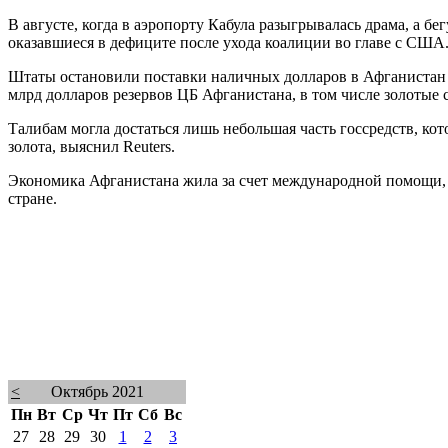
В августе, когда в аэропорту Кабула разыгрывалась драма, а 
оказавшиеся в дефиците после ухода коалиции во главе с США
Штаты остановили поставки наличных долларов в Афганистан за
млрд долларов резервов ЦБ Афганистана, в том числе золотые
Талибам могла достаться лишь небольшая часть госсредств, ко
золота, выяснил Reuters.
Экономика Афганистана жила за счет международной помощи, 
стране.
<
Октябрь 2021
Пн
Вт
Ср
Чт
Пт
Сб
Вс
27
28
29
30
1
2
3