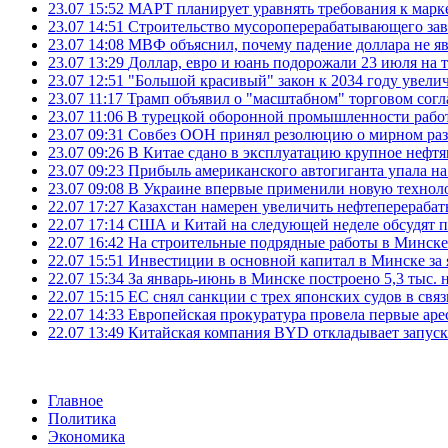
23.07 15:52
МАРТ планирует уравнять требования к марк
23.07 14:51
Строительство мусороперерабатывающего зав
23.07 14:08
МВФ объяснил, почему падение доллара не яв
23.07 13:29
Доллар, евро и юань подорожали 23 июля на
23.07 12:51
"Большой красивый" закон к 2034 году увел
23.07 11:17
Трамп объявил о "масштабном" торговом сог
23.07 11:06
В турецкой оборонной промышленности работ
23.07 09:31
Совбез ООН принял резолюцию о мирном ра
23.07 09:26
В Китае сдано в эксплуатацию крупное нефтя
23.07 09:23
Прибыль американского автогиганта упала на
23.07 09:08
В Украине впервые применили новую технол
22.07 17:27
Казахстан намерен увеличить нефтеперерабат
22.07 17:14
США и Китай на следующей неделе обсудят п
22.07 16:42
На строительные подрядные работы в Минске 
22.07 15:51
Инвестиции в основной капитал в Минске за 
22.07 15:34
За январь-июнь в Минске построено 5,3 тыс. 
22.07 15:15
ЕС снял санкции с трех японских судов в свя
22.07 14:33
Европейская прокуратура провела первые ар
22.07 13:49
Китайская компания BYD откладывает запуск
Главное
Политика
Экономика