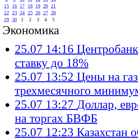
15
16
17
18
19
20
21
22
23
24
25
26
27
28
29
30
1
2
3
4
5
Экономика
25.07 14:16
Центробанк
ставку до 18%
25.07 13:52
Цены на газ
трехмесячного миниму
25.07 13:27
Доллар, ев
на торгах БВФБ
25.07 12:23
Казахстан 