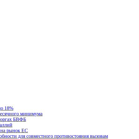
до 18%
месячного минимума
 торгах БВФБ
галлий
 на рынок ЕС
обности для совместного противостояния вызовам