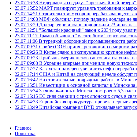
23.07 16:38
Нидерланды создадут "чрезвычайный резерв" г
23.07 15:52
МАРТ планирует уравнять требования к марк
23.07 14:51
Строительство мусороперерабатывающего зав
23.07 14:08
МВФ объяснил, почему падение доллара не яв
23.07 13:29
Доллар, евро и юань подорожали 23 июля на
23.07 12:51
"Большой красивый" закон к 2034 году увел
23.07 11:17
Трамп объявил о "масштабном" торговом сог
23.07 11:06
В турецкой оборонной промышленности работ
23.07 09:31
Совбез ООН принял резолюцию о мирном ра
23.07 09:26
В Китае сдано в эксплуатацию крупное нефтя
23.07 09:23
Прибыль американского автогиганта упала на
23.07 09:08
В Украине впервые применили новую технол
22.07 17:27
Казахстан намерен увеличить нефтеперерабат
22.07 17:14
США и Китай на следующей неделе обсудят п
22.07 16:42
На строительные подрядные работы в Минске 
22.07 15:51
Инвестиции в основной капитал в Минске за 
22.07 15:34
За январь-июнь в Минске построено 5,3 тыс. 
22.07 15:15
ЕС снял санкции с трех японских судов в свя
22.07 14:33
Европейская прокуратура провела первые ар
22.07 13:49
Китайская компания BYD откладывает запуск
Главное
Политика