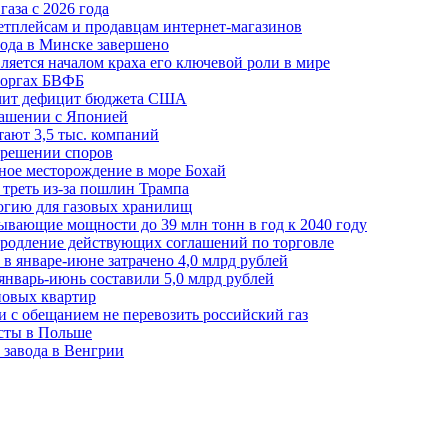
аза с 2026 года
етплейсам и продавцам интернет-магазинов
ода в Минске завершено
ляется началом краха его ключевой роли в мире
 торгах БВФБ
ичит дефицит бюджета США
лашении с Японией
ают 3,5 тыс. компаний
зрешении споров
ное месторождение в море Бохай
 треть из-за пошлин Трампа
огию для газовых хранилищ
ывающие мощности до 39 млн тонн в год к 2040 году
родление действующих соглашений по торговле
в январе-июне затрачено 4,0 млрд рублей
январь-июнь составили 5,0 млрд рублей
новых квартир
зи с обещанием не перевозить российский газ
есты в Польше
 завода в Венгрии