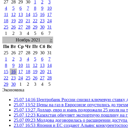
27
28
29
30
1
2
3
4
5
6
7
8
9
10
11
12
13
14
15
16
17
18
19
20
21
22
23
24
25
26
27
28
29
30
31
1
2
3
4
5
6
7
Ноябрь 2021
>
Пн
Вт
Ср
Чт
Пт
Сб
Вс
25
26
27
28
29
30
31
1
2
3
4
5
6
7
8
9
10
11
12
13
14
15
16
17
18
19
20
21
22
23
24
25
26
27
28
29
30
1
2
3
4
5
Экономика
25.07 14:16
Центробанк России снизил ключевую ставку 
25.07 13:52
Цены на газ в Евросоюзе опустились до трех
25.07 13:27
Доллар, евро и юань подорожали 25 июля на
25.07 12:23
Казахстан обнуляет экспортную пошлину на 
25.07 09:23
Молдова договорилась о расширении доступа
23.07 16:53
Япония и ЕС создают Альянс конкурентоспос