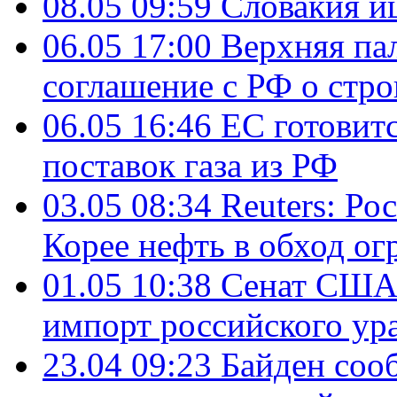
08.05 09:59
Словакия и
06.05 17:00
Верхняя па
соглашение с РФ о стр
06.05 16:46
ЕС готовит
поставок газа из РФ
03.05 08:34
Reuters: Ро
Корее нефть в обход о
01.05 10:38
Сенат США 
импорт российского ур
23.04 09:23
Байден соо