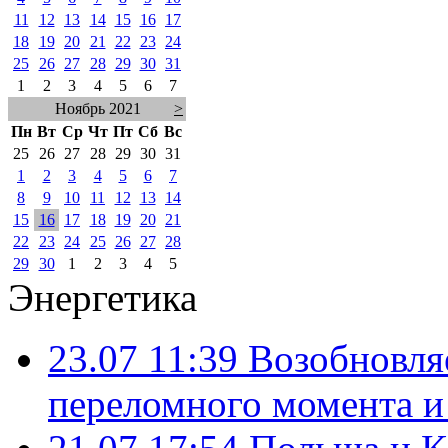
11
12
13
14
15
16
17
18
19
20
21
22
23
24
25
26
27
28
29
30
31
1
2
3
4
5
6
7
Ноябрь 2021
>
Пн
Вт
Ср
Чт
Пт
Сб
Вс
25
26
27
28
29
30
31
1
2
3
4
5
6
7
8
9
10
11
12
13
14
15
16
17
18
19
20
21
22
23
24
25
26
27
28
29
30
1
2
3
4
5
Энергетика
23.07 11:39
Возобновля
переломного момента и