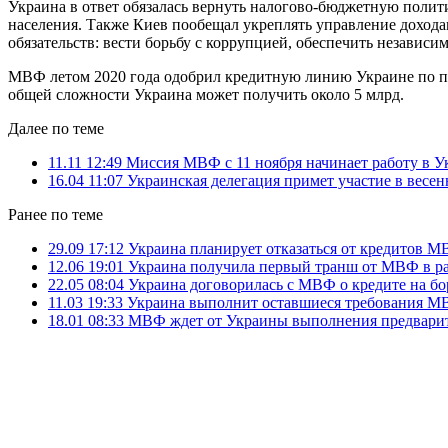
Украина в ответ обязалась вернуть налогово-бюджетную полит
населения. Также Киев пообещал укреплять управление доходам
обязательств: вести борьбу с коррупцией, обеспечить независ
МВФ летом 2020 года одобрил кредитную линию Украине по про
общей сложности Украина может получить около 5 млрд.
Далее по теме
11.11 12:49
Миссия МВФ с 11 ноября начинает работу в У
16.04 11:07
Украинская делегация примет участие в весе
Ранее по теме
29.09 17:12
Украина планирует отказаться от кредитов М
12.06 19:01
Украина получила первый транш от МВФ в ра
22.05 08:04
Украина договорилась с МВФ о кредите на бо
11.03 19:33
Украина выполнит оставшиеся требования МВ
18.01 08:33
МВФ ждет от Украины выполнения предвари