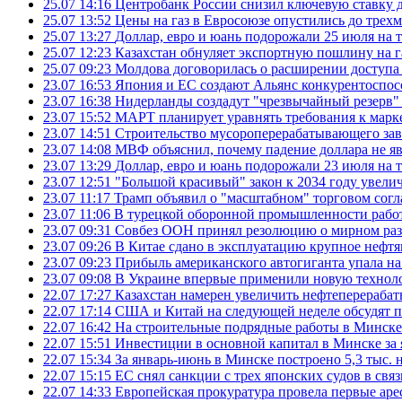
25.07 14:16
Центробанк России снизил ключевую ставку 
25.07 13:52
Цены на газ в Евросоюзе опустились до трех
25.07 13:27
Доллар, евро и юань подорожали 25 июля на
25.07 12:23
Казахстан обнуляет экспортную пошлину на 
25.07 09:23
Молдова договорилась о расширении доступа
23.07 16:53
Япония и ЕС создают Альянс конкурентоспос
23.07 16:38
Нидерланды создадут "чрезвычайный резерв" г
23.07 15:52
МАРТ планирует уравнять требования к марк
23.07 14:51
Строительство мусороперерабатывающего зав
23.07 14:08
МВФ объяснил, почему падение доллара не яв
23.07 13:29
Доллар, евро и юань подорожали 23 июля на
23.07 12:51
"Большой красивый" закон к 2034 году увел
23.07 11:17
Трамп объявил о "масштабном" торговом сог
23.07 11:06
В турецкой оборонной промышленности работ
23.07 09:31
Совбез ООН принял резолюцию о мирном ра
23.07 09:26
В Китае сдано в эксплуатацию крупное нефтя
23.07 09:23
Прибыль американского автогиганта упала на
23.07 09:08
В Украине впервые применили новую технол
22.07 17:27
Казахстан намерен увеличить нефтеперерабат
22.07 17:14
США и Китай на следующей неделе обсудят п
22.07 16:42
На строительные подрядные работы в Минске 
22.07 15:51
Инвестиции в основной капитал в Минске за 
22.07 15:34
За январь-июнь в Минске построено 5,3 тыс. 
22.07 15:15
ЕС снял санкции с трех японских судов в свя
22.07 14:33
Европейская прокуратура провела первые ар