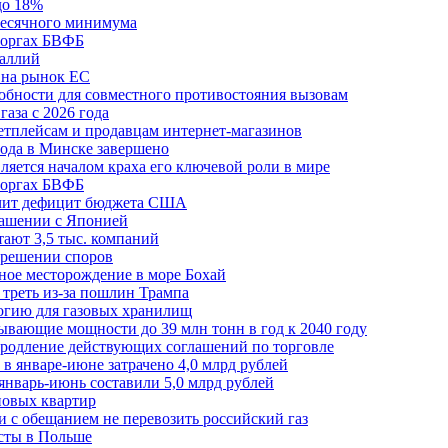
до 18%
месячного минимума
 торгах БВФБ
галлий
 на рынок ЕС
обности для совместного противостояния вызовам
аза с 2026 года
етплейсам и продавцам интернет-магазинов
ода в Минске завершено
ляется началом краха его ключевой роли в мире
 торгах БВФБ
ичит дефицит бюджета США
лашении с Японией
ают 3,5 тыс. компаний
зрешении споров
ное месторождение в море Бохай
 треть из-за пошлин Трампа
огию для газовых хранилищ
ывающие мощности до 39 млн тонн в год к 2040 году
родление действующих соглашений по торговле
в январе-июне затрачено 4,0 млрд рублей
январь-июнь составили 5,0 млрд рублей
новых квартир
зи с обещанием не перевозить российский газ
есты в Польше