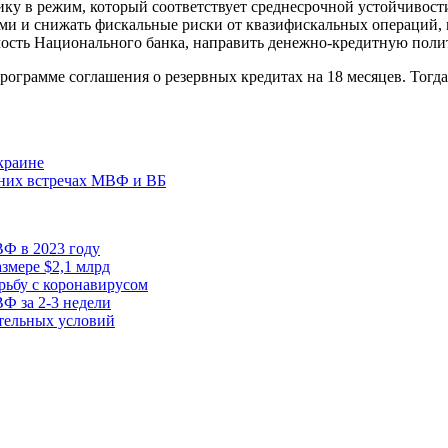
ику в режим, который соответствует среднесрочной устойчивост
и и снижать фискальные риски от квазифискальных операций, в т
имость Национального банка, направить денежно-кредитную поли
грамме соглашения о резервных кредитах на 18 месяцев. Тогда 
краине
нних встречах МВФ и ВБ
ВФ в 2023 году
змере $2,1 млрд
рьбу с коронавирусом
Ф за 2-3 недели
тельных условий