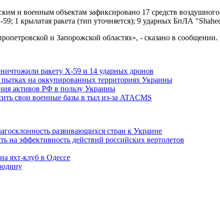
им и военным объектам зафиксировано 17 средств воздушного н
-59; 1 крылатая ракета (тип уточняется); 9 ударных БпЛА "Shahed
ропетровской и Запорожской областях», - сказано в сообщении.
ичтожили ракету Х-59 и 14 ударных дронов
 пытках на оккупированных территориях Украины
ния активов РФ в пользу Украины
осить свои военные базы в тыл из-за ATACMS
лагосклонность развивающихся стран к Украине
ь на эффективность действий российских вертолетов
на яхт-клуб в Одессе
 родину