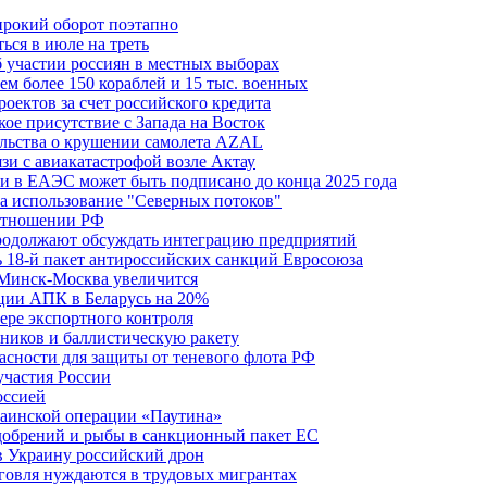
ирокий оборот поэтапно
ься в июле на треть
б участии россиян в местных выборах
м более 150 кораблей и 15 тыс. военных
оектов за счет российского кредита
ое присутствие с Запада на Восток
ельства о крушении самолета AZAL
зи с авиакатастрофой возле Актау
и в ЕАЭС может быть подписано до конца 2025 года
а использование "Северных потоков"
 отношении РФ
одолжают обсуждать интеграцию предприятий
ь 18-й пакет антироссийских санкций Евросоюза
 Минск-Москва увеличится
кции АПК в Беларусь на 20%
фере экспортного контроля
ников и баллистическую ракету
асности для защиты от теневого флота РФ
участия России
оссией
краинской операции «Паутина»
удобрений и рыбы в санкционный пакет ЕС
в Украину российский дрон
говля нуждаются в трудовых мигрантах