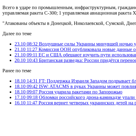
Всего в ударе по промышленным, инфраструктурным, гражданск
управляемая ракета С-300; 1 управляемая авиационная ракета Х
"Атакованы объекты в Донецкой, Николаевской, Сумской, Днеп
Далее по теме
23.10 08:32
Воздушные силы Украины минувшей ночью ун
21.10 11:27
Комиссия ООН опубликовала новые данные о
21.10 09:11
ЕС и США обещают изучить пути использова
20.10 10:43
Британская разведка: России придётся перен
Ранее по теме
18.10 14:31
FT: Поддержка Израиля Западом подрывает б
18.10 09:42
ISW: ATACMS в руках Украины может повлият
18.10 09:07
Россия ударила ракетами по Запорожью
17.10 09:18
Обломки российского дрона-камикадзе упали 
16.10 11:47
Россия вернет четверых украинских детей на