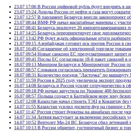
23.07 17:06
В России цифровой рубль будут внедрять в ш
23.07 15:24
Доходы России от нефти и газа могут сократит
23.07 12:57
В парламент Беларуси внесли законопроект о
23.07 08:44
ВМФ РФ начал масштабные маневры с участие
22.07 08:41
Беларусь реализует 26 импортозамещающих пр
21.07 14:25
Беларусь переориентирует свое дипломатическ
21.07 13:42
РФ будет ждать официальные итоги разбират
21.07 09:15
Азербайджан готовит иск против России в свя
18.07 16:49
Соглашение об электронной торговле товарам
18.07 09:54
Новые санкции ЕС предусматривают запрет н
18.07 09:41
Послы ЕС согласовали 18-й пакет санкций в
18.07 09:13
Минпром Беларуси и Минпромторг России пр
18.07 08:57
Словакия согласилась прекратить блокироват
18.07 08:31
Количество поездов "Ласточка" по маршруту
17.07 11:59
Россия в 2025 году увеличила экспорт проду
16.07 14:08
Беларусь и Россия усилят сотрудничество в с
16.07 09:18
РФ ночью запустила по Украине 400 беспилот
16.07 08:57
Польша создаст в Балтийском море зону безоп
15.07 12:08
Казахстан начал строить ТЭЦ в Кокшетау без 
14.07 11:55
Казахстан усилил досмотр фур на границе с Р
14.07 11:47
Россия строит бункеры на авиабазах после у
14.07 11:34
Латвия выступает за включение российских 
14.07 10:52
Вертолет Ми-24 ВС Беларуси сбил летевший 
14.07 10:13
В России общепит, гостиничный бизнес и тор