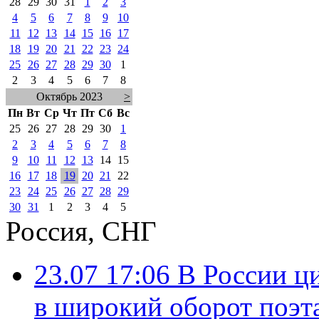
28
29
30
31
1
2
3
4
5
6
7
8
9
10
11
12
13
14
15
16
17
18
19
20
21
22
23
24
25
26
27
28
29
30
1
2
3
4
5
6
7
8
Октябрь 2023
>
Пн
Вт
Ср
Чт
Пт
Сб
Вс
25
26
27
28
29
30
1
2
3
4
5
6
7
8
9
10
11
12
13
14
15
16
17
18
19
20
21
22
23
24
25
26
27
28
29
30
31
1
2
3
4
5
Россия, СНГ
23.07 17:06
В России ц
в широкий оборот поэт