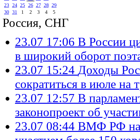
23
24
25
26
27
28
29
30
31
1
2
3
4
5
Россия, СНГ
23.07 17:06
В России ц
в широкий оборот поэт
23.07 15:24
Доходы Росс
сократиться в июле на 
23.07 12:57
В парламен
законопроект об участ
23.07 08:44
ВМФ РФ нач