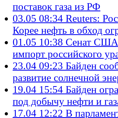
поставок газа из РФ
03.05 08:34
Reuters: Ро
Корее нефть в обход о
01.05 10:38
Сенат США 
импорт российского ур
23.04 09:23
Байден соо
развитие солнечной эне
19.04 15:54
Байден огр
под добычу нефти и газ
17.04 12:22
В парламен