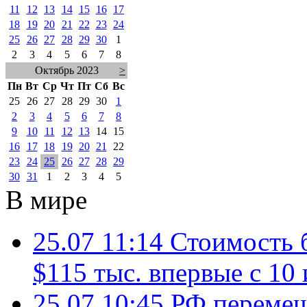
11
12
13
14
15
16
17
18
19
20
21
22
23
24
25
26
27
28
29
30
1
2
3
4
5
6
7
8
Октябрь 2023
>
Пн
Вт
Ср
Чт
Пт
Сб
Вс
25
26
27
28
29
30
1
2
3
4
5
6
7
8
9
10
11
12
13
14
15
16
17
18
19
20
21
22
23
24
25
26
27
28
29
30
31
1
2
3
4
5
В мире
25.07 11:14
Стоимость 
$115 тыс. впервые с 10
25.07 10:45
РФ перемещ