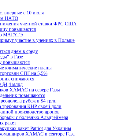
с. впервые с 10 июля
цам НАТО
й снижения учетной ставки ФРС США
ницу повышаются
сию МАГАТЭ
римут участие в учениях в Польше
ться днем в среду
еды" в Газе
ду повышаются
ые климатические планы
 торговли СПГ на 5,5%
орник снижаются
 $4,4 млрд
ков ХАМАС на севере Газы
едельник повышаются
реодолела рубеж в $4 трлн
 требования КНР своей доли
раиной производство дронов
борьбы с болезнью Альцгеймера
х ракет
купках ракет Patriot для Украины
 командиров ХАМАС в секторе Газа