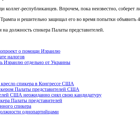
и коллег-республиканцев. Впрочем, пока неизвестно, соберет л
 Трампа и решительно защищал его во время попытки объявить 
 на должность спикера Палаты представителей.
нопроект о помощи Израилю
ате налогов
ь Израилю отдельно от Украины
а кресло спикера в Конгрессе США
пикером Палаты представителей США
телей США неожиданно снял свою кандидатуру
икера Палаты представителей
нного спикера
должности однопартийцами