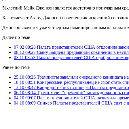
51-летний Майк Джонсон является достаточно популярным сред
Как отмечает Axios, Джонсон известен как искренний союзник
Джонсон является уже четвертым номинированным кандидатом
Далее по теме
07.02 08:28
Палата представителей США отклонила зако
08.12 09:27
Сыну Байдена предъявили обвинения в неупл
03.11 08:53
Палата представителей США одобрила помощ
Ранее по теме
25.10 08:26
Трамписты завалили очередного кандидата н
18.10 08:51
Конгрессмен-республиканец не смог стать с
13.10 08:47
Кандидат на пост спикера Палаты представи
06.10 08:14
Трамп хочет "временно" занять должность сп
04.10 09:07
Палата представителей США назначила време
04.10 08:09
Cпикер Палаты представителей США снят с 