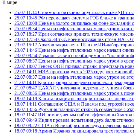
В мире
25.07 11:14
Стоимость биткойна опустилась ниже $115 ты
25.07 10:45
РФ перемещает системы РЭБ ближе к грани
25.07 10:08
Цена на золото снизилась на фоне ожидани
25.07 08:34
Цены на нефть эталонных марок утром в пят
23.07 18:27
Иран согласился принять техническую мис
23.07 17:54
Около 34 тыс. военнослужащих стран НАТО п
23.07 15:17
Amazon закрывает в Шанхае ИИ-лабораторию
23.07 14:46
Цены на нефть эталонных марок начали снижа
23.07 09:54
Израиль заявил о необходимости "полной поб
23.07 08:37
Цены на нефть эталонных марок утром в сре
22.07 18:07
Генсек ООН призвал страны представить нов
22.07 14:11
МЭА прогнозирует в 2025 году рост мировой
22.07 08:37
Цены на нефть эталонных марок утром во вт
21.07 14:11
Криптофонды за неделю привлекли рекордные
21.07 08:47
ЦАХАЛ уничтожил подземные туннели боеви
21.07 08:36
Цены на нефть эталонных марок утром в пон
18.07 14:19
Капитализация рынка криптовалют впервые п
18.07 14:11
Соглашение США и Панамы под угрозой из-за
18.07 13:56
Румыния планирует открыть совместное с Ук
18.07 11:47
ИИ помог ученым найти эффективный метод 
18.07 09:49
Индия провела испытания двух баллистически
18.07 09:22
США и Великобритания ведут переговоры о за
18.07 09:18
Армия Израиля ликвидировала трех полевых