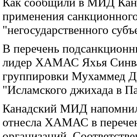
Как сообщили в МИД Кана
применения санкционного
"негосударственного субъе
В перечень подсанкционн
лидер ХАМАС Яхья Синва
группировки Мухаммед Де
"Исламского джихада в П
Канадский МИД напомнил,
отнесла ХАМАС в перечен
организаций. Соответствен