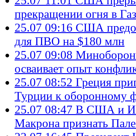
25.07 11:01
США преры
прекращении огня в Газ
25.07 09:16
США предос
для ПВО на $180 млн
25.07 09:08
Минобороны
осваивает опыт конфли
25.07 08:52
Греция при
Турции к оборонному 
25.07 08:47
В США и Из
Макрона признать Пал