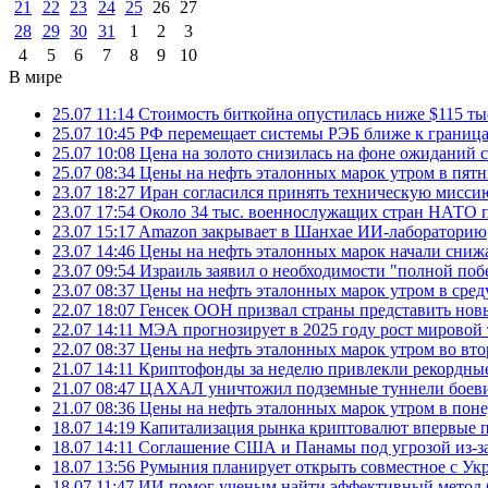
21
22
23
24
25
26
27
28
29
30
31
1
2
3
4
5
6
7
8
9
10
В мире
25.07 11:14
Стоимость биткойна опустилась ниже $115 ты
25.07 10:45
РФ перемещает системы РЭБ ближе к грани
25.07 10:08
Цена на золото снизилась на фоне ожидани
25.07 08:34
Цены на нефть эталонных марок утром в пят
23.07 18:27
Иран согласился принять техническую мис
23.07 17:54
Около 34 тыс. военнослужащих стран НАТО п
23.07 15:17
Amazon закрывает в Шанхае ИИ-лабораторию
23.07 14:46
Цены на нефть эталонных марок начали снижа
23.07 09:54
Израиль заявил о необходимости "полной поб
23.07 08:37
Цены на нефть эталонных марок утром в сре
22.07 18:07
Генсек ООН призвал страны представить нов
22.07 14:11
МЭА прогнозирует в 2025 году рост мировой
22.07 08:37
Цены на нефть эталонных марок утром во вт
21.07 14:11
Криптофонды за неделю привлекли рекордные
21.07 08:47
ЦАХАЛ уничтожил подземные туннели боеви
21.07 08:36
Цены на нефть эталонных марок утром в пон
18.07 14:19
Капитализация рынка криптовалют впервые п
18.07 14:11
Соглашение США и Панамы под угрозой из-за
18.07 13:56
Румыния планирует открыть совместное с Ук
18.07 11:47
ИИ помог ученым найти эффективный метод 