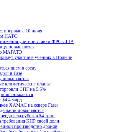
с. впервые с 10 июля
цам НАТО
й снижения учетной ставки ФРС США
ницу повышаются
сию МАГАТЭ
римут участие в учениях в Польше
ться днем в среду
еды" в Газе
ду повышаются
ые климатические планы
 торговли СПГ на 5,5%
орник снижаются
 $4,4 млрд
ков ХАМАС на севере Газы
едельник повышаются
реодолела рубеж в $4 трлн
 требования КНР своей доли
раиной производство дронов
борьбы с болезнью Альцгеймера