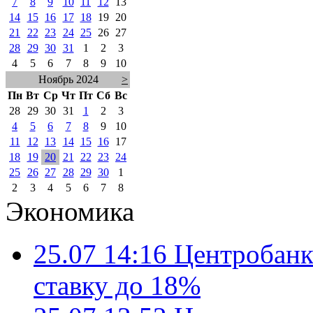
7
8
9
10
11
12
13
14
15
16
17
18
19
20
21
22
23
24
25
26
27
28
29
30
31
1
2
3
4
5
6
7
8
9
10
Ноябрь 2024
>
Пн
Вт
Ср
Чт
Пт
Сб
Вс
28
29
30
31
1
2
3
4
5
6
7
8
9
10
11
12
13
14
15
16
17
18
19
20
21
22
23
24
25
26
27
28
29
30
1
2
3
4
5
6
7
8
Экономика
25.07 14:16
Центробанк
ставку до 18%