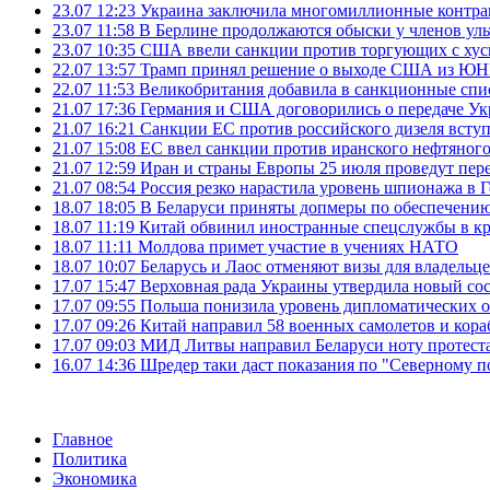
23.07 12:23
Украина заключила многомиллионные контрак
23.07 11:58
В Берлине продолжаются обыски у членов ул
23.07 10:35
США ввели санкции против торгующих с хус
22.07 13:57
Трамп принял решение о выходе США из 
22.07 11:53
Великобритания добавила в санкционные спис
21.07 17:36
Германия и США договорились о передаче Укра
21.07 16:21
Санкции ЕС против российского дизеля вступя
21.07 15:08
ЕС ввел санкции против иранского нефтяного 
21.07 12:59
Иран и страны Европы 25 июля проведут пер
21.07 08:54
Россия резко нарастила уровень шпионажа в 
18.07 18:05
В Беларуси приняты допмеры по обеспечению
18.07 11:19
Китай обвинил иностранные спецслужбы в кр
18.07 11:11
Молдова примет участие в учениях НАТО
18.07 10:07
Беларусь и Лаос отменяют визы для владельц
17.07 15:47
Верховная рада Украины утвердила новый сос
17.07 09:55
Польша понизила уровень дипломатических 
17.07 09:26
Китай направил 58 военных самолетов и кора
17.07 09:03
МИД Литвы направил Беларуси ноту протеста 
16.07 14:36
Шредер таки даст показания по "Северному п
Главное
Политика
Экономика