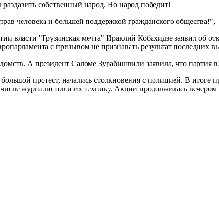
 раздавить собственный народ. Но народ победит!
рав человека и большей поддержкой гражданского общества!", 
тии власти "Грузинская мечта" Ираклий Кобахидзе заявил об отк
вропарламента с призывом не признавать результат последних в
домств. А президент Саломе Зурабишвили заявила, что партия в
я большой протест, начались столкновения с полицией. В итоге
м числе журналистов и их технику. Акции продолжилась вечером