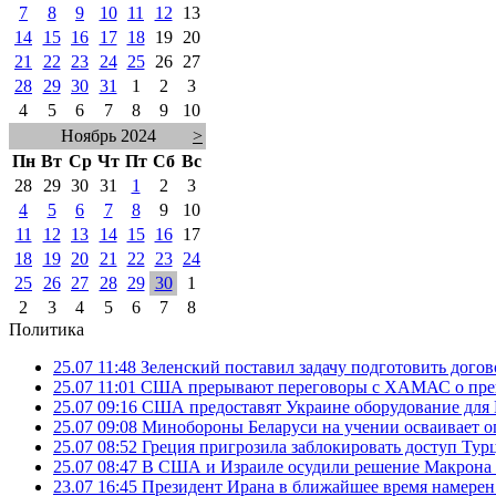
7
8
9
10
11
12
13
14
15
16
17
18
19
20
21
22
23
24
25
26
27
28
29
30
31
1
2
3
4
5
6
7
8
9
10
Ноябрь 2024
>
Пн
Вт
Ср
Чт
Пт
Сб
Вс
28
29
30
31
1
2
3
4
5
6
7
8
9
10
11
12
13
14
15
16
17
18
19
20
21
22
23
24
25
26
27
28
29
30
1
2
3
4
5
6
7
8
Политика
25.07 11:48
Зеленский поставил задачу подготовить дого
25.07 11:01
США прерывают переговоры с ХАМАС о прек
25.07 09:16
США предоставят Украине оборудование для
25.07 09:08
Минобороны Беларуси на учении осваивает о
25.07 08:52
Греция пригрозила заблокировать доступ Ту
25.07 08:47
В США и Израиле осудили решение Макрона 
23.07 16:45
Президент Ирана в ближайшее время намерен 