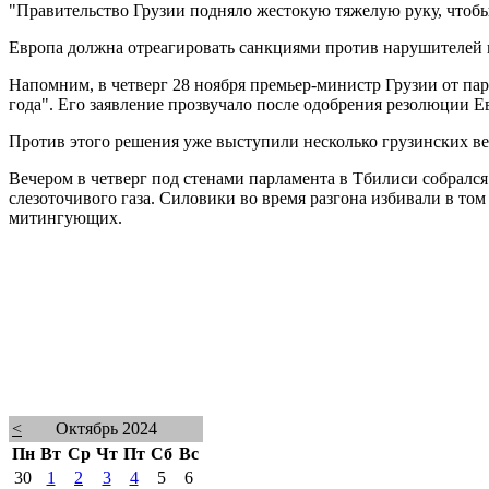
"Правительство Грузии подняло жестокую тяжелую руку, чтобы
Европа должна отреагировать санкциями против нарушителей п
Напомним, в четверг 28 ноября премьер-министр Грузии от пар
года". Его заявление прозвучало после одобрения резолюции Е
Против этого решения уже выступили несколько грузинских ве
Вечером в четверг под стенами парламента в Тбилиси собралс
слезоточивого газа. Силовики во время разгона избивали в то
митингующих.
<
Октябрь 2024
Пн
Вт
Ср
Чт
Пт
Сб
Вс
30
1
2
3
4
5
6