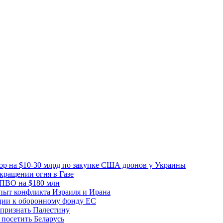
вор на $10-30 млрд по закупке США дронов у Украины
ращении огня в Газе
 ПВО на $180 млн
пыт конфликта Израиля и Ирана
рции к оборонному фонду ЕС
признать Палестину
посетить Беларусь