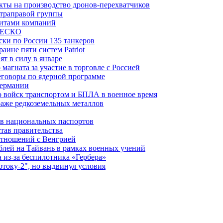
ты на производство дронов-перехватчиков
ьтраправой группы
итами компаний
ЮНЕСКО
ки по России 135 танкеров
ине пяти систем Patriot
т в силу в январе
магната за участие в торговле с Россией
еговоры по ядерной программе
Германии
 войск транспортом и БПЛА в военное время
аже редкоземельных металлов
ев национальных паспортов
тав правительства
отношений с Венгрией
блей на Тайвань в рамках военных учений
из-за беспилотника «Гербера»
отоку-2", но выдвинул условия