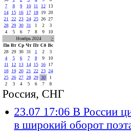
7
8
9
10
11
12
13
14
15
16
17
18
19
20
21
22
23
24
25
26
27
28
29
30
31
1
2
3
4
5
6
7
8
9
10
Ноябрь 2024
>
Пн
Вт
Ср
Чт
Пт
Сб
Вс
28
29
30
31
1
2
3
4
5
6
7
8
9
10
11
12
13
14
15
16
17
18
19
20
21
22
23
24
25
26
27
28
29
30
1
2
3
4
5
6
7
8
Россия, СНГ
23.07 17:06
В России ц
в широкий оборот поэт