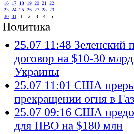
16
17
18
19
20
21
22
23
24
25
26
27
28
29
30
31
1
2
3
4
5
Политика
25.07 11:48
Зеленский п
договор на $10-30 млр
Украины
25.07 11:01
США преры
прекращении огня в Газ
25.07 09:16
США предос
для ПВО на $180 млн