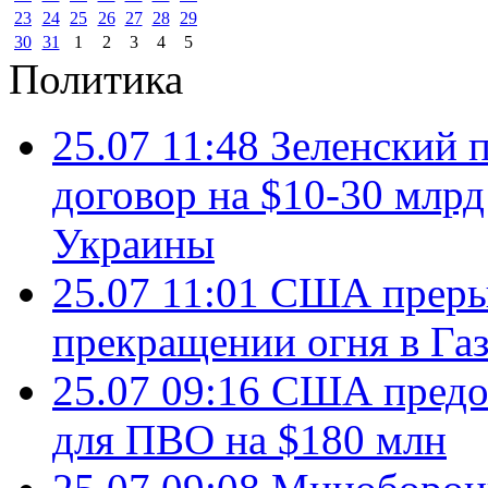
23
24
25
26
27
28
29
30
31
1
2
3
4
5
Политика
25.07 11:48
Зеленский п
договор на $10-30 млр
Украины
25.07 11:01
США преры
прекращении огня в Газ
25.07 09:16
США предос
для ПВО на $180 млн