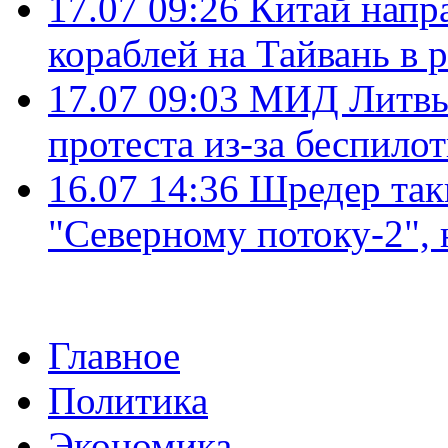
17.07 09:26
Китай напр
кораблей на Тайвань в 
17.07 09:03
МИД Литвы 
протеста из-за беспило
16.07 14:36
Шредер так
"Северному потоку-2",
Главное
Политика
Экономика