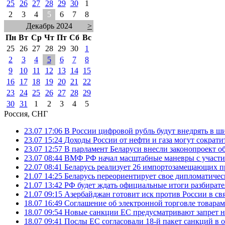
25
26
27
28
29
30
1
2
3
4
5
6
7
8
Декабрь 2024
>
Пн
Вт
Ср
Чт
Пт
Сб
Вс
25
26
27
28
29
30
1
2
3
4
5
6
7
8
9
10
11
12
13
14
15
16
17
18
19
20
21
22
23
24
25
26
27
28
29
30
31
1
2
3
4
5
Россия, СНГ
23.07 17:06
В России цифровой рубль будут внедрять в ш
23.07 15:24
Доходы России от нефти и газа могут сократит
23.07 12:57
В парламент Беларуси внесли законопроект о
23.07 08:44
ВМФ РФ начал масштабные маневры с участие
22.07 08:41
Беларусь реализует 26 импортозамещающих пр
21.07 14:25
Беларусь переориентирует свое дипломатическ
21.07 13:42
РФ будет ждать официальные итоги разбират
21.07 09:15
Азербайджан готовит иск против России в свя
18.07 16:49
Соглашение об электронной торговле товарам
18.07 09:54
Новые санкции ЕС предусматривают запрет н
18.07 09:41
Послы ЕС согласовали 18-й пакет санкций в