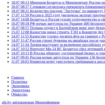
18.07 09:13
Минпром Беларуси и Минпромторг России пр
18.07 08:57
Словакия согласилась прекратить блокироват
18.07 08:31
Количество поездов "Ласточка" по маршруту
17.07 11:59
Россия в 2025 году увеличила экспорт проду
16.07 14:08
Беларусь и Россия усилят сотрудничество в с
16.07 09:18
РФ ночью запустила по Украине 400 беспилот
16.07 08:57
Польша создаст в Балтийском море зону безоп
15.07 12:08
Казахстан начал строить ТЭЦ в Кокшетау без 
14.07 11:55
Казахстан усилил досмотр фур на границе с Р
14.07 11:47
Россия строит бункеры на авиабазах после у
14.07 11:34
Латвия выступает за включение российских 
14.07 10:52
Вертолет Ми-24 ВС Беларуси сбил летевший 
14.07 10:13
В России общепит, гостиничный бизнес и тор
14.07 09:41
Россия ночью запустила по Украине 136 бесп
11.07 18:03
Норвегия хочет ужесточить требования к росс
Главное
Политика
Экономика
Энергетика
Общество
afn.by заблокирован Мининформом