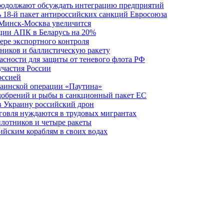
одолжают обсуждать интеграцию предприятий
ь 18-й пакет антироссийских санкций Евросоюза
 Минск-Москва увеличится
кции АПК в Беларусь на 20%
фере экспортного контроля
ников и баллистическую ракету
асности для защиты от теневого флота РФ
участия России
оссией
краинской операции «Паутина»
удобрений и рыбы в санкционный пакет ЕС
в Украину российский дрон
говля нуждаются в трудовых мигрантах
илотников и четыре ракеты
ийским кораблям в своих водах