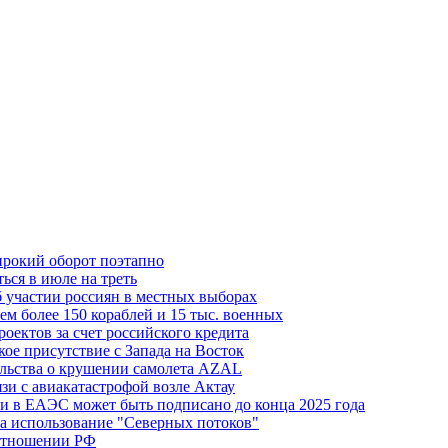
ирокий оборот поэтапно
ься в июле на треть
б участии россиян в местных выборах
м более 150 кораблей и 15 тыс. военных
оектов за счет российского кредита
ое присутствие с Запада на Восток
ельства о крушении самолета AZAL
зи с авиакатастрофой возле Актау
и в ЕАЭС может быть подписано до конца 2025 года
а использование "Северных потоков"
 отношении РФ