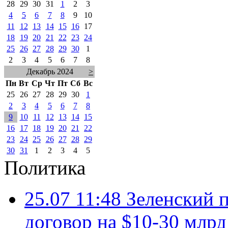
28
29
30
31
1
2
3
4
5
6
7
8
9
10
11
12
13
14
15
16
17
18
19
20
21
22
23
24
25
26
27
28
29
30
1
2
3
4
5
6
7
8
Декабрь 2024
>
Пн
Вт
Ср
Чт
Пт
Сб
Вс
25
26
27
28
29
30
1
2
3
4
5
6
7
8
9
10
11
12
13
14
15
16
17
18
19
20
21
22
23
24
25
26
27
28
29
30
31
1
2
3
4
5
Политика
25.07 11:48
Зеленский п
договор на $10-30 млр