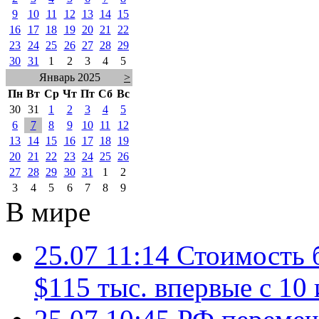
9
10
11
12
13
14
15
16
17
18
19
20
21
22
23
24
25
26
27
28
29
30
31
1
2
3
4
5
Январь 2025
>
Пн
Вт
Ср
Чт
Пт
Сб
Вс
30
31
1
2
3
4
5
6
7
8
9
10
11
12
13
14
15
16
17
18
19
20
21
22
23
24
25
26
27
28
29
30
31
1
2
3
4
5
6
7
8
9
В мире
25.07 11:14
Стоимость 
$115 тыс. впервые с 10