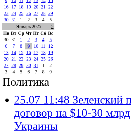
9
10
11
12
13
14
15
16
17
18
19
20
21
22
23
24
25
26
27
28
29
30
31
1
2
3
4
5
Январь 2025
>
Пн
Вт
Ср
Чт
Пт
Сб
Вс
30
31
1
2
3
4
5
6
7
8
9
10
11
12
13
14
15
16
17
18
19
20
21
22
23
24
25
26
27
28
29
30
31
1
2
3
4
5
6
7
8
9
Политика
25.07 11:48
Зеленский п
договор на $10-30 млр
Украины