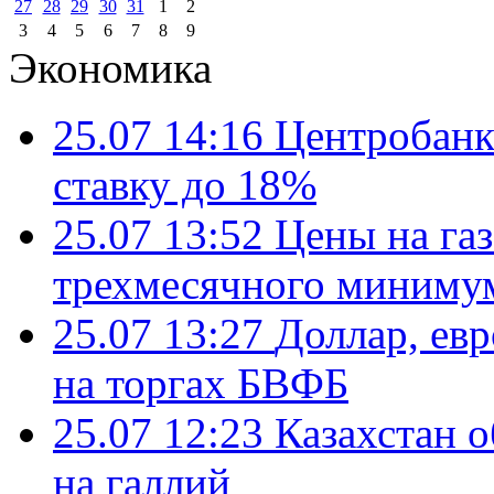
27
28
29
30
31
1
2
3
4
5
6
7
8
9
Экономика
25.07 14:16
Центробанк
ставку до 18%
25.07 13:52
Цены на газ
трехмесячного миниму
25.07 13:27
Доллар, ев
на торгах БВФБ
25.07 12:23
Казахстан 
на галлий